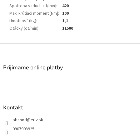
Spotreba vzduchu [l/min]
:
420
Max. krútiaci moment [Nm]
:
100
Hmotnosť (kg)
:
1,1
Otáčky (ot/min)
:
11500
Z
á
p
ä
Prijímame online platby
t
i
e
Kontakt
obchod
@
eriv.sk
0907998925