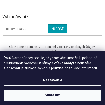
Vyhľadávanie
HĽADAŤ
Obchodné podmienky
Podmienky ochrany osobných údajov
Kontakty
Používame súbory cookie, aby sme vám umožnili pohodlné
Obchodné podmienky
prehliadanie webovej stránky a vďaka analýze neustále
zlepšovali jej funkcie, výkon a použiteľnosť.
Viac informácií
Nastavenie
Vytvoril Shoptet
Súhlasím
Copyright 2026
EriV
. Všetky práva vyhradené.