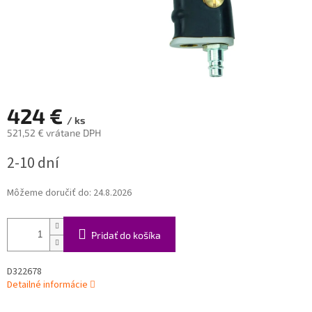
424 €
/ ks
521,52 € vrátane DPH
Jednotková
2-10 dní
cena:
Môžeme doručiť do:
24.8.2026
Pridať do košíka
D322678
Detailné informácie