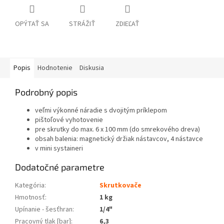
OPÝTAŤ SA
STRÁŽIŤ
ZDIEĽAŤ
Popis
Hodnotenie
Diskusia
Podrobný popis
veľmi výkonné náradie s dvojitým príklepom
pištoľové vyhotovenie
pre skrutky do max. 6 x 100 mm (do smrekového dreva)
obsah balenia: magnetický držiak nástavcov, 4 nástavce
v mini systaineri
Dodatočné parametre
Kategória
:
Skrutkovače
Hmotnosť
:
1 kg
Upínanie - šesťhran
:
1/4"
Pracovný tlak [bar]
:
6,3