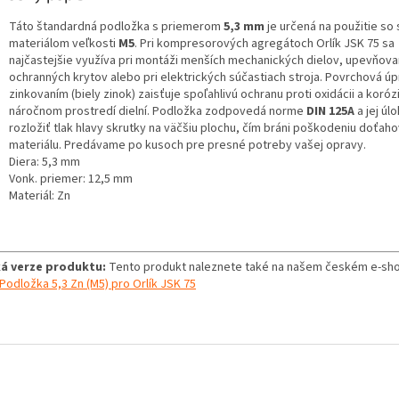
Táto štandardná podložka s priemerom
5,3 mm
je určená na použitie so
materiálom veľkosti
M5
. Pri kompresorových agregátoch Orlík JSK 75 sa
najčastejšie využíva pri montáži menších mechanických dielov, upevňova
ochranných krytov alebo pri elektrických súčastiach stroja. Povrchová ú
zinkovaním (biely zinok) zaisťuje spoľahlivú ochranu proti oxidácii a korózi
náročnom prostredí dielní. Podložka zodpovedá norme
DIN 125A
a jej úl
rozložiť tlak hlavy skrutky na väčšiu plochu, čím bráni poškodeniu doťa
materiálu. Predávame po kusoch pre presné potreby vašej opravy.
Diera: 5,3 mm
Vonk. priemer: 12,5 mm
Materiál: Zn
á verze produktu:
Tento produkt naleznete také na našem českém e-sho
Podložka 5,3 Zn (M5) pro Orlík JSK 75