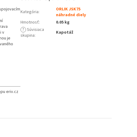
 spojovacím
ORLIK JSK75
Kategória
:
náhradné diely
ní
Hmotnosť
:
0.05 kg
prava
?
Súvisiaca
i v
Kapotáž
skupina
:
ohou je
hovaného
pu eriv.cz