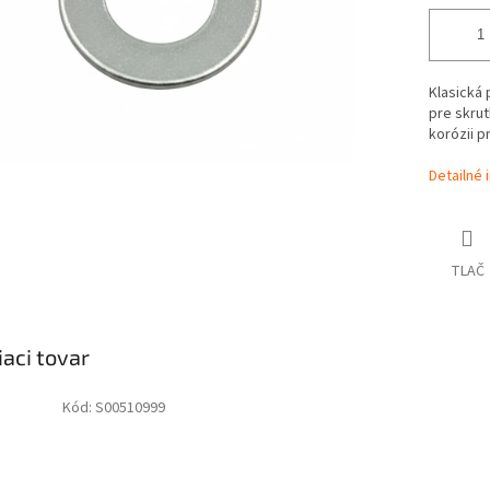
Klasická
pre skrut
korózii p
Detailné 
TLAČ
iaci tovar
Kód:
S00510999