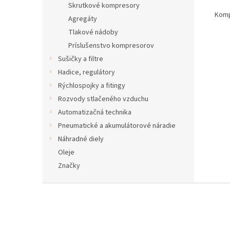
Skrutkové kompresory
Komp
Agregáty
Tlakové nádoby
Príslušenstvo kompresorov
Sušičky a filtre
Hadice, regulátory
Rýchlospojky a fitingy
Rozvody stlačeného vzduchu
Automatizačná technika
Pneumatické a akumulátorové náradie
Náhradné diely
Oleje
Značky
Z
á
p
ä