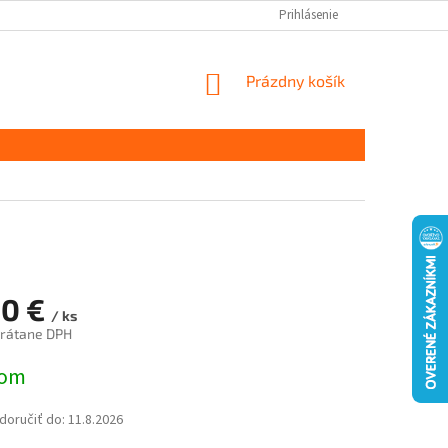
Prihlásenie
NÁKUPNÝ
Prázdny košík
KOŠÍK
00 €
/ ks
vrátane DPH
ová
dom
oručiť do:
11.8.2026