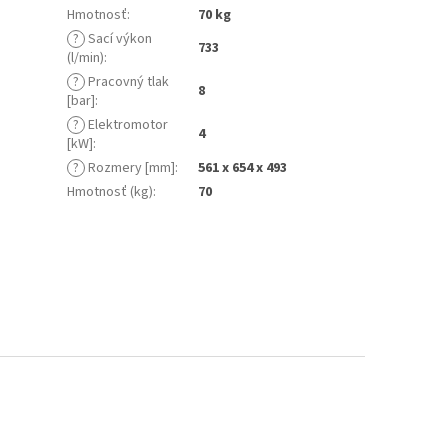
Hmotnosť
:
70 kg
?
Sací výkon
733
(l/min)
:
?
Pracovný tlak
8
[bar]
:
?
Elektromotor
4
[kW]
:
?
Rozmery [mm]
:
561 x 654 x 493
Hmotnosť (kg)
:
70