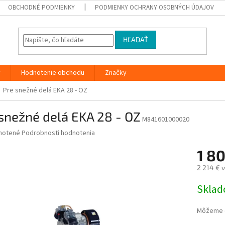
OBCHODNÉ PODMIENKY
PODMIENKY OCHRANY OSOBNÝCH ÚDAJOV
HĽADAŤ
y
Hodnotenie obchodu
Značky
Pre snežné delá EKA 28 - OZ
snežné delá EKA 28 - OZ
M841601000020
né
notené
Podrobnosti hodnotenia
nie
1 8
u
2 214 € 
Jednotk
Skla
cena:
iek.
Môžeme d