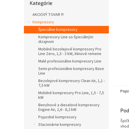
Kategórie
kategórie
AKCIOVÝ TOVAR !!!
Kompresory
Špeciálne kompresory
Kompresory Line so špeciálným
dizajnom
Mobilné bezolejové kompresory Pro
Line Zero, 1,5 - 3 kW, klinové remene
Malé profesionálne kompresory Line
Semi-profesionálne kompresory Base
Line
Bezolejové kompresory Clean Air, 1,1 -
7,5 kW
Popi
Mobilné kompresory Pro Line, 1,5 - 7,5
kW
Benzínové a dieselové kompresory
Engine Air, 2,6 - 8,2 kW
Pod
Pojazdné kompresory
Špič
Stacionárne kompresory
vhod