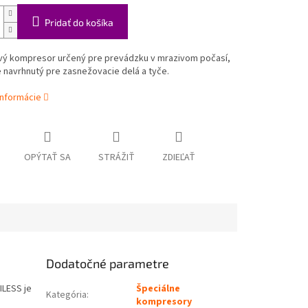
Pridať do košíka
vý kompresor určený pre prevádzku v mrazivom počasí,
 navrhnutý pre zasnežovacie delá a tyče.
informácie
OPÝTAŤ SA
STRÁŽIŤ
ZDIEĽAŤ
Dodatočné parametre
ILESS je
Špeciálne
Kategória
:
kompresory