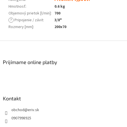
Hmotnosť
:
0.6 kg
Objemový prietok [l/min]
:
700
?
Pripojenie / závit
:
3/8"
Rozmery [mm]
:
200x70
Z
á
p
ä
Prijímame online platby
t
i
e
Kontakt
obchod
@
eriv.sk
0907998925