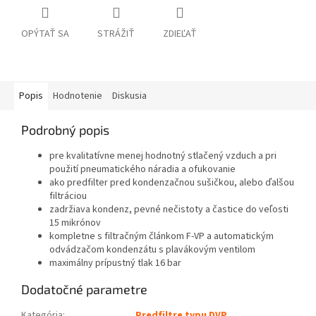
OPÝTAŤ SA
STRÁŽIŤ
ZDIEĽAŤ
Popis
Hodnotenie
Diskusia
Podrobný popis
pre kvalitatívne menej hodnotný stlačený vzduch a pri
použití pneumatického náradia a ofukovanie
ako predfilter pred kondenzačnou sušičkou, alebo ďalšou
filtráciou
zadržiava kondenz, pevné nečistoty a častice do veľosti
15 mikrónov
kompletne s filtračným článkom F-VP a automatickým
odvádzačom kondenzátu s plavákovým ventilom
maximálny prípustný tlak 16 bar
Dodatočné parametre
Kategória
:
Predfiltre typu DVP