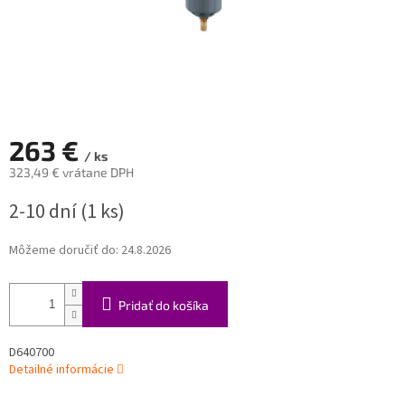
263 €
/ ks
323,49 € vrátane DPH
Jednotková
2-10 dní
(1 ks)
cena:
Môžeme doručiť do:
24.8.2026
Pridať do košíka
D640700
Detailné informácie