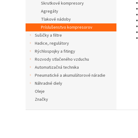
Skrutkové kompresory
Agregáty
Tlakové nádoby
Príslušenstvo kompresorov
Sušičky a filtre
Hadice, regulátory
Rýchlospojky a fitingy
Rozvody stlačeného vzduchu
Automatizačná technika
Pneumatické a akumulátorové náradie
Náhradné diely
Oleje
Značky
Z
á
p
ä