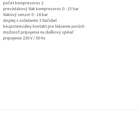
počet kompresorov 2
prevádzkový tlak kompresorov 0 - 15 bar
tlakový senzor 0 - 16 bar
displej s ovládaním 3 tlačidiel
bezpotenciálny kontakt pre hlásenie porúch
možnosť pripojenia na diaľkový spínač
pripojenie 230 V / 50 Hz