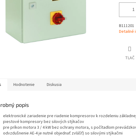
B111201
Detailné 
TLAČ
s
Hodnotenie
Diskusia
robný popis
elektronické zariadenie pre riadenie kompresorov k rozdeleniu základn
piestové kompresory bez silových stýkačov
pre príkon motora 3 / 4 kW bez ochrany motora, s počítadlom prevádzko
odvzdušnenie AE-4 je nutné objednať zvlášť) so silovými stýkačmi