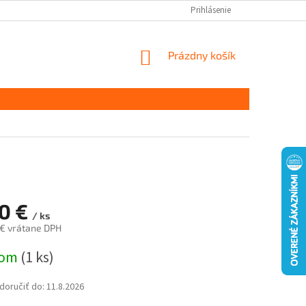
Prihlásenie
NÁKUPNÝ
Prázdny košík
KOŠÍK
30 €
/ ks
 € vrátane DPH
ová
dom
(1 ks)
oručiť do:
11.8.2026