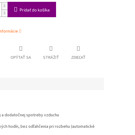
Pridať do košíka
informácie
OPÝTAŤ SA
STRÁŽIŤ
ZDIEĽAŤ
ej a dodatočnej spotreby vzduchu
vých hodín, bez odľahčenia pri rozbehu (automatické