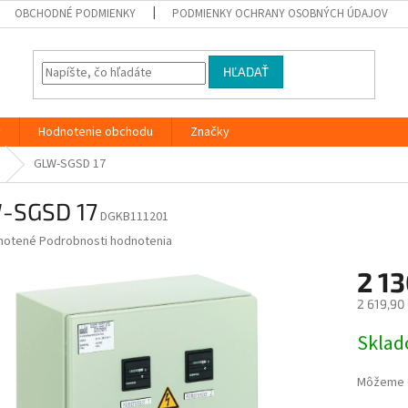
OBCHODNÉ PODMIENKY
PODMIENKY OCHRANY OSOBNÝCH ÚDAJOV
HĽADAŤ
y
Hodnotenie obchodu
Značky
GLW-SGSD 17
-SGSD 17
DGKB111201
né
notené
Podrobnosti hodnotenia
nie
2 1
u
2 619,90
Jednotk
Skla
cena:
iek.
Môžeme d