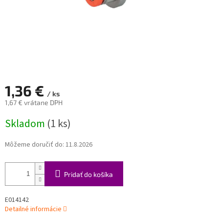
1,36 €
/ ks
1,67 € vrátane DPH
Jednotková
Skladom
(1 ks)
cena:
Môžeme doručiť do:
11.8.2026
Pridať do košíka
E014142
Detailné informácie