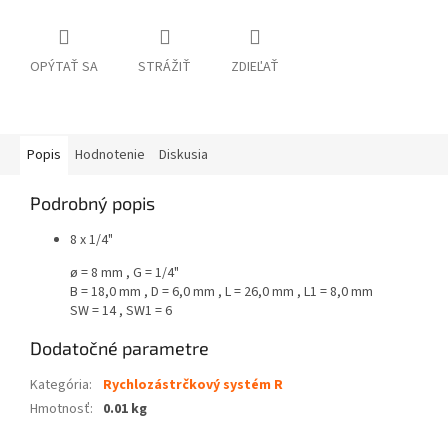
OPÝTAŤ SA
STRÁŽIŤ
ZDIEĽAŤ
Popis
Hodnotenie
Diskusia
Podrobný popis
8 x 1/4"
ø = 8 mm , G = 1/4"
B = 18,0 mm , D = 6,0 mm , L = 26,0 mm , L1 = 8,0 mm
SW = 14 , SW1 = 6
Dodatočné parametre
Kategória
:
Rychlozástrčkový systém R
Hmotnosť
:
0.01 kg