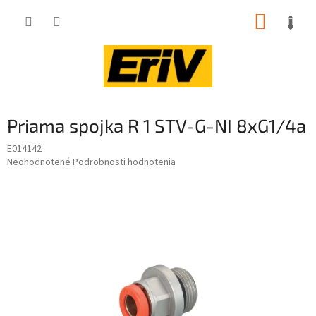
Prejsť
NÁKUP
na
obsah
KOŠÍK
Priama spojka R 1 STV-G-NI 8xG1/4a
E014142
Priemerné
Neohodnotené
Podrobnosti hodnotenia
hodnotenie
produktu
je
0,0
z
5
hviezdičiek.