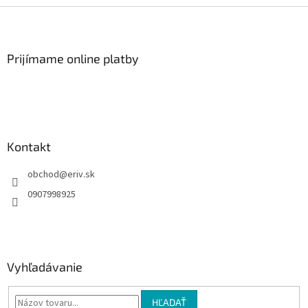
Z
á
p
ä
Prijímame online platby
t
i
e
Kontakt
obchod
@
eriv.sk
0907998925
Vyhľadávanie
HĽADAŤ