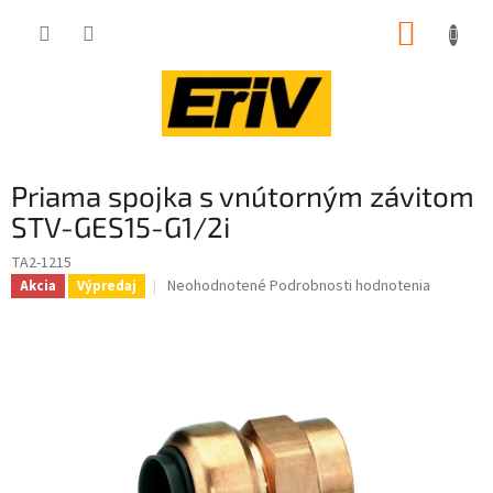
Prejsť
NÁKUP
na
obsah
KOŠÍK
Priama spojka s vnútorným závitom
STV-GES15-G1/2i
TA2-1215
Priemerné
Neohodnotené
Podrobnosti hodnotenia
Akcia
Výpredaj
hodnotenie
produktu
je
0,0
z
5
hviezdičiek.