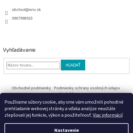
obchod
@
eriv.sk
0907998925
Vyhľadávanie
HĽADAŤ
Obchodné podmienky
Podmienky ochrany osobných údajov
Kontakty
Používame súbory cookie, aby sme vám umožnili pohodlné
Obchodné podmienky
prehliadanie webovej stránky a vďaka analýze neustále
zlepšovali jej funkcie, výkon a použiteľnosť.
Viac informácií
Nastavenie
Vytvoril Shoptet