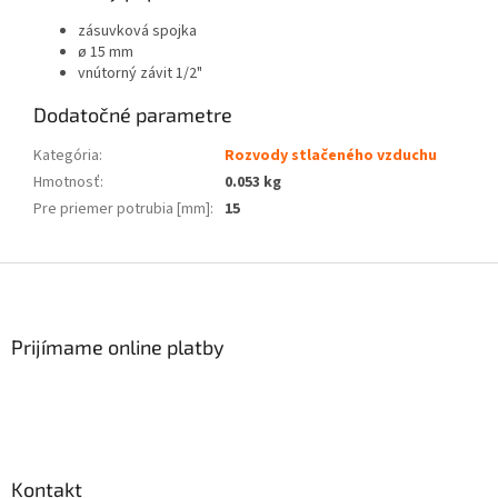
zásuvková spojka
ø 15 mm
vnútorný závit 1/2"
Dodatočné parametre
Kategória
:
Rozvody stlačeného vzduchu
Hmotnosť
:
0.053 kg
Pre priemer potrubia [mm]
:
15
Z
á
p
ä
Prijímame online platby
t
i
e
Kontakt