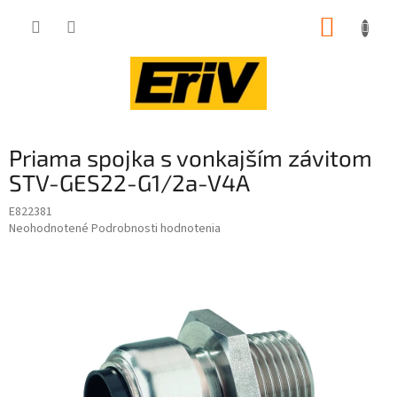
Prejsť
NÁKUP
na
obsah
KOŠÍK
Priama spojka s vonkajším závitom
STV-GES22-G1/2a-V4A
E822381
Priemerné
Neohodnotené
Podrobnosti hodnotenia
hodnotenie
produktu
je
0,0
z
5
hviezdičiek.