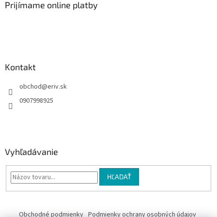
ä
Prijímame online platby
t
i
e
Kontakt
obchod
@
eriv.sk
0907998925
Vyhľadávanie
HĽADAŤ
Obchodné podmienky
Podmienky ochrany osobných údajov