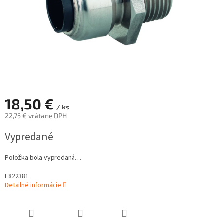
18,50 €
/ ks
22,76 € vrátane DPH
Jednotková
Vypredané
cena:
Položka bola vypredaná…
E822381
Detailné informácie