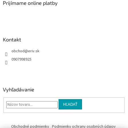
ä
Prijímame online platby
t
i
e
Kontakt
obchod
@
eriv.sk
0907998925
Vyhľadávanie
HĽADAŤ
Obchodné podmienky
Podmienky ochrany osobných údajov