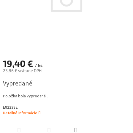
19,40 €
/ ks
23,86 € vrátane DPH
Jednotková
Vypredané
cena:
Položka bola vypredaná…
E822382
Detailné informácie