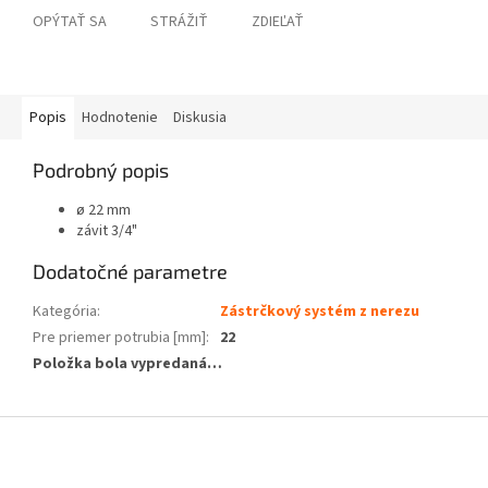
OPÝTAŤ SA
STRÁŽIŤ
ZDIEĽAŤ
Popis
Hodnotenie
Diskusia
Podrobný popis
ø 22 mm
závit 3/4"
Dodatočné parametre
Kategória
:
Zástrčkový systém z nerezu
Pre priemer potrubia [mm]
:
22
Položka bola vypredaná…
Z
á
p