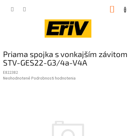
Prejsť
NÁKUP
na
obsah
KOŠÍK
Priama spojka s vonkajším závitom
STV-GES22-G3/4a-V4A
E822382
Priemerné
Neohodnotené
Podrobnosti hodnotenia
hodnotenie
produktu
je
0,0
z
5
hviezdičiek.