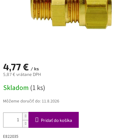
4,77 €
/ ks
5,87 € vrátane DPH
Jednotková
Skladom
(1 ks)
cena:
Môžeme doručiť do:
11.8.2026
Pridať do košíka
E822035