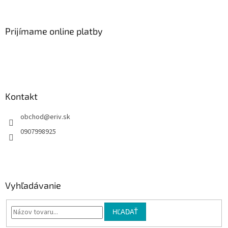
á
p
ä
Prijímame online platby
t
i
e
Kontakt
obchod
@
eriv.sk
0907998925
Vyhľadávanie
HĽADAŤ