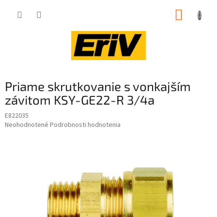
Prejsť
NÁKUP
na
obsah
KOŠÍK
Priame skrutkovanie s vonkajším
závitom KSY-GE22-R 3/4a
E822035
Priemerné
Neohodnotené
Podrobnosti hodnotenia
hodnotenie
produktu
je
0,0
z
5
hviezdičiek.