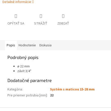
Detailné informácie
OPÝTAŤ SA
STRÁŽIŤ
ZDIEĽAŤ
Popis
Hodnotenie
Diskusia
Podrobný popis
ø 22 mm
závit 3/4"
Dodatočné parametre
Kategória
:
Systém s maticou 15-28 mm
Pre priemer potrubia [mm]
:
22
Z