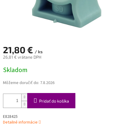
21,80 €
/ ks
26,81 € vrátane DPH
Jednotková
Skladom
cena:
Môžeme doručiť do:
7.8.2026
Pridať do košíka
E828425
Detailné informácie