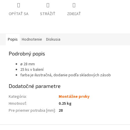
OPÝTAŤ SA
STRÁŽIŤ
ZDIEĽAŤ
Popis
Hodnotenie
Diskusia
Podrobný popis
ø 28 mm
25 ks v balení
farba je ilustračná, dodanie podľa skladových zásob
Dodatočné parametre
Kategória
:
Montážne prvky
Hmotnosť
:
0.25 kg
Pre priemer potrubia [mm]
:
28
Z