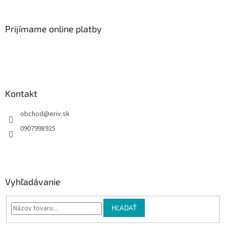
á
p
ä
Prijímame online platby
t
i
e
Kontakt
obchod
@
eriv.sk
0907998925
Vyhľadávanie
HĽADAŤ