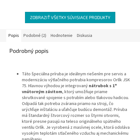
ZOBRAZIŤ VŠETKY SÚVISIACE PRODUKTY
Popis
Podobné (2)
Hodnotenie
Diskusia
Podrobný popis
Táto špeciálna príruba je ideálnym riešením pre servis a
modernizáciu výtlačného potrubia kompresorov Orlík JSK
75. Hlavnou výhodou je integrovaný
nátrubok s 1"
vnútorným závitom
, ktorý umožňuje priame
skrutkované spojenie s potrubím alebo tlakovou hadicou.
Odpadá tak potreba zvárania priamo na stroji, čo
urýchľuje inštaláciu a uľahčuje budúcu demontáž. Príruba
má štandardný štvorcový rozmer so štyrmi otvormi,
ktoré presne pasujú na teleso originálneho spätného
ventilu Orlík. Je vyrobená z masívnej ocele, ktorá odoláva
vysokým teplotám stlačeného vzduchu aj mechanickému
namáhaniu.