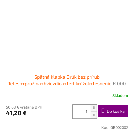
Spätná klapka Orlík bez prírub
Teleso+pružina+hviezdica+tefl.krúžok+tesnenie
R 000
861
Skladom
50,68 € vrátane DPH
Do košíka
41,20 €
Kód:
GR002002