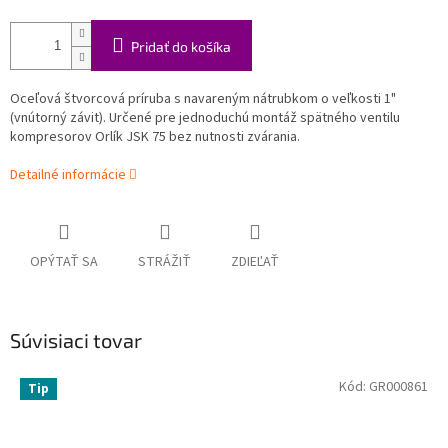
Pridať do košíka
Oceľová štvorcová príruba s navareným nátrubkom o veľkosti 1"
(vnútorný závit). Určené pre jednoduchú montáž spätného ventilu
kompresorov Orlík JSK 75 bez nutnosti zvárania.
Detailné informácie
OPÝTAŤ SA
STRÁŽIŤ
ZDIEĽAŤ
Súvisiaci tovar
Kód:
GR000861
Tip