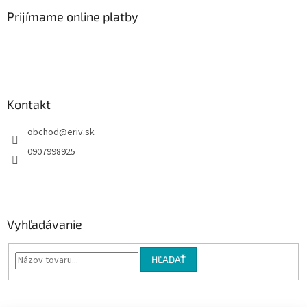
p
ä
Prijímame online platby
t
i
e
Kontakt
obchod
@
eriv.sk
0907998925
Vyhľadávanie
HĽADAŤ