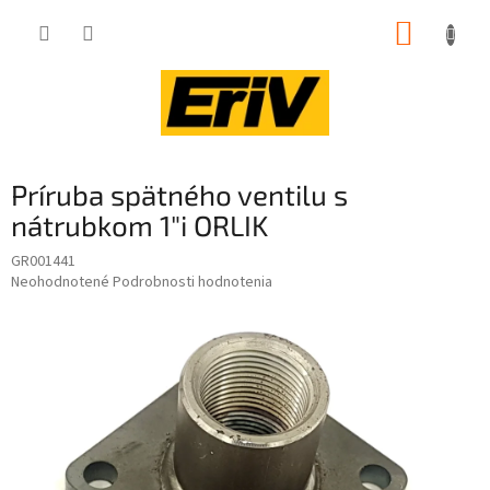
Prejsť
NÁKUP
na
obsah
KOŠÍK
Príruba spätného ventilu s
nátrubkom 1"i ORLIK
GR001441
Priemerné
Neohodnotené
Podrobnosti hodnotenia
hodnotenie
produktu
je
0,0
z
5
hviezdičiek.