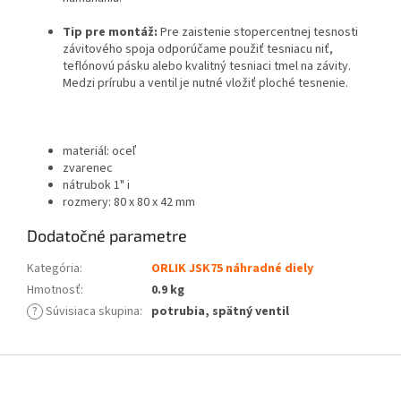
Tip pre montáž:
Pre zaistenie stopercentnej tesnosti
závitového spoja odporúčame použiť tesniacu niť,
teflónovú pásku alebo kvalitný tesniaci tmel na závity.
Medzi prírubu a ventil je nutné vložiť ploché tesnenie.
materiál: oceľ
zvarenec
nátrubok 1" i
rozmery: 80 x 80 x 42 mm
Dodatočné parametre
Kategória
:
ORLIK JSK75 náhradné diely
Hmotnosť
:
0.9 kg
?
Súvisiaca skupina
:
potrubia, spätný ventil
Z
á