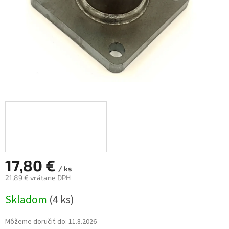
17,80 €
/ ks
21,89 € vrátane DPH
Jednotková
Skladom
(4 ks)
cena:
Môžeme doručiť do:
11.8.2026