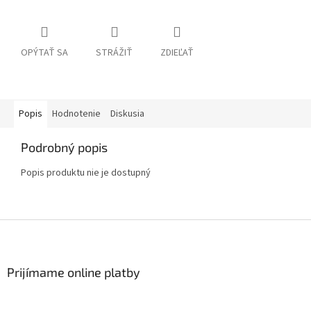
OPÝTAŤ SA
STRÁŽIŤ
ZDIEĽAŤ
Popis
Hodnotenie
Diskusia
Podrobný popis
Popis produktu nie je dostupný
Z
á
p
ä
Prijímame online platby
t
i