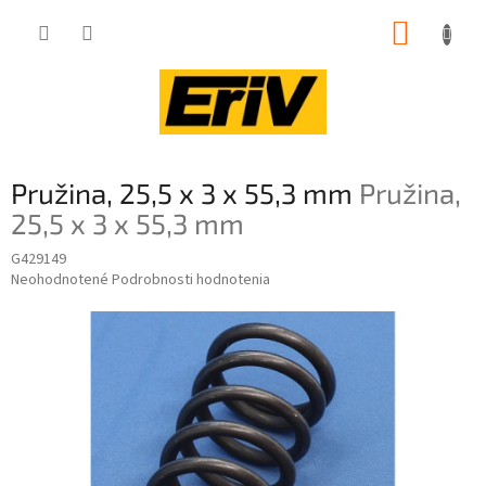
Prejsť
NÁKUP
na
obsah
KOŠÍK
Pružina, 25,5 x 3 x 55,3 mm
Pružina,
25,5 x 3 x 55,3 mm
G429149
Priemerné
Neohodnotené
Podrobnosti hodnotenia
hodnotenie
produktu
je
0,0
z
5
hviezdičiek.