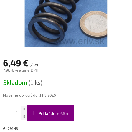
6,49 €
/ ks
7,98 € vrátane DPH
Jednotková
Skladom
(1 ks)
cena:
Môžeme doručiť do:
11.8.2026
Pridať do košíka
G429149