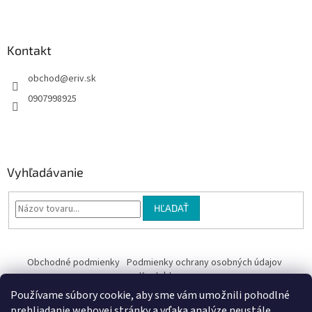
e
Kontakt
obchod
@
eriv.sk
0907998925
Vyhľadávanie
HĽADAŤ
Obchodné podmienky
Podmienky ochrany osobných údajov
Kontakty
Používame súbory cookie, aby sme vám umožnili pohodlné
Obchodné podmienky
prehliadanie webovej stránky a vďaka analýze neustále