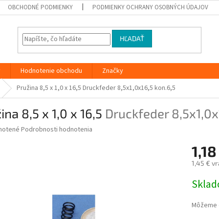
OBCHODNÉ PODMIENKY
PODMIENKY OCHRANY OSOBNÝCH ÚDAJOV
HĽADAŤ
y
Hodnotenie obchodu
Značky
Pružina 8,5 x 1,0 x 16,5
Druckfeder 8,5x1,0x16,5 kon.6,5
ina 8,5 x 1,0 x 16,5
Druckfeder 8,5x1,0x
né
notené
Podrobnosti hodnotenia
nie
1,18
u
1,45 € v
Jednotk
Skla
cena:
iek.
Môžeme d