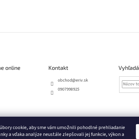
e online
Kontakt
Vyhľadá
obchod
@
eriv.sk
0907998925
Obchodné podmienky
Podmienky ochrany osobných údajov
Kontakty
úbory cookie, aby sme vám umožnili pohodlné prehliadanie
nky a vďaka analýze neustále zlepšovali jej funkcie, výkon a
Obchodné podmienky