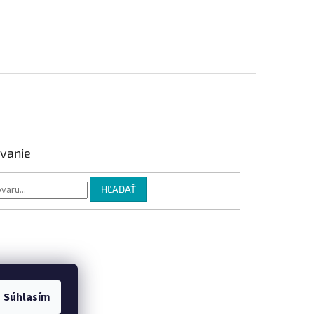
vanie
HĽADAŤ
Súhlasím