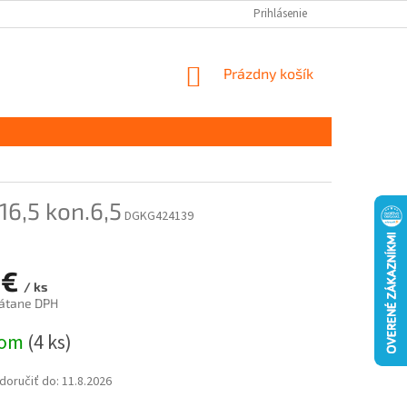
Prihlásenie
NÁKUPNÝ
Prázdny košík
KOŠÍK
16,5 kon.6,5
DGKG424139
 €
/ ks
rátane DPH
ová
dom
(4 ks)
oručiť do:
11.8.2026