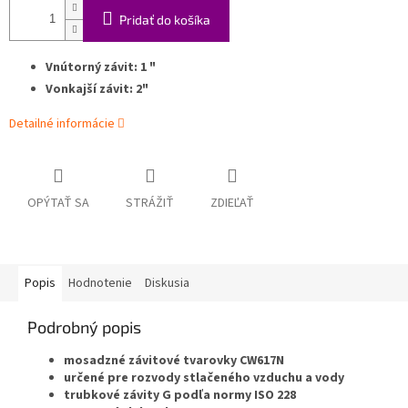
Pridať do košíka
Vnútorný závit: 1 "
Vonkajší závit: 2"
Detailné informácie
OPÝTAŤ SA
STRÁŽIŤ
ZDIEĽAŤ
Popis
Hodnotenie
Diskusia
Podrobný popis
mosadzné závitové tvarovky CW617N
určené pre rozvody stlačeného vzduchu a vody
trubkové závity G podľa normy ISO 228