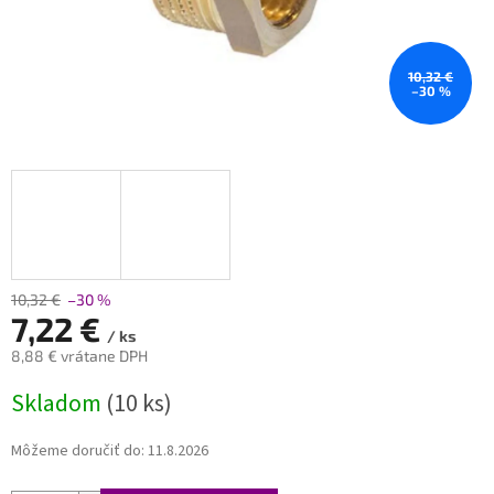
10,32 €
–30 %
10,32 €
–30 %
7,22 €
/ ks
8,88 € vrátane DPH
Jednotková
Skladom
(10 ks)
cena:
Môžeme doručiť do:
11.8.2026