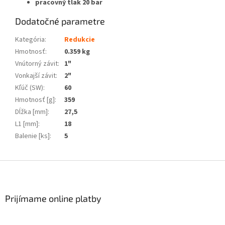
pracovný tlak 20 bar
Dodatočné parametre
Kategória
:
Redukcie
Hmotnosť
:
0.359 kg
Vnútorný závit
:
1"
Vonkajší závit
:
2"
Kľúč (SW)
:
60
Hmotnosť [g]
:
359
Dĺžka [mm]
:
27,5
L1 [mm]
:
18
Balenie [ks]
:
5
Z
á
p
ä
Prijímame online platby
t
i