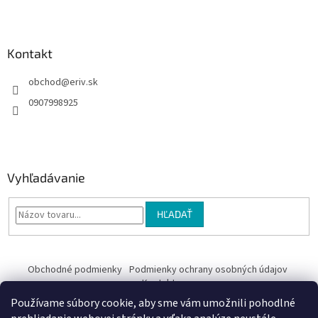
e
Kontakt
obchod
@
eriv.sk
0907998925
Vyhľadávanie
HĽADAŤ
Obchodné podmienky
Podmienky ochrany osobných údajov
Kontakty
Používame súbory cookie, aby sme vám umožnili pohodlné
Obchodné podmienky