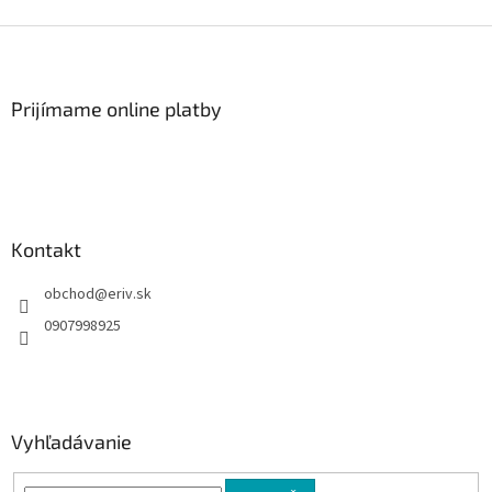
Z
á
p
ä
Prijímame online platby
t
i
e
Kontakt
obchod
@
eriv.sk
0907998925
Vyhľadávanie