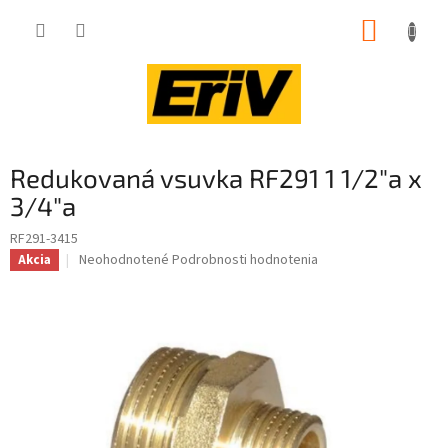
Prejsť
NÁKUP
na
obsah
KOŠÍK
Redukovaná vsuvka RF291 1 1/2"a x
3/4"a
RF291-3415
Priemerné
Neohodnotené
Podrobnosti hodnotenia
Akcia
hodnotenie
produktu
je
0,0
z
5
hviezdičiek.