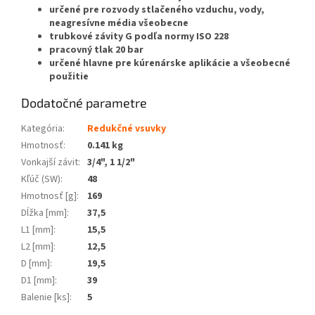
určené pre rozvody stlačeného vzduchu, vody,
neagresívne média všeobecne
trubkové závity G podľa normy ISO 228
pracovný tlak 20 bar
určené hlavne pre kúrenárske aplikácie a všeobecné
použitie
Dodatočné parametre
Kategória
:
Redukčné vsuvky
Hmotnosť
:
0.141 kg
Vonkajší závit
:
3/4", 1 1/2"
Kľúč (SW)
:
48
Hmotnosť [g]
:
169
Dĺžka [mm]
:
37,5
L1 [mm]
:
15,5
L2 [mm]
:
12,5
D [mm]
:
19,5
D1 [mm]
:
39
Balenie [ks]
:
5