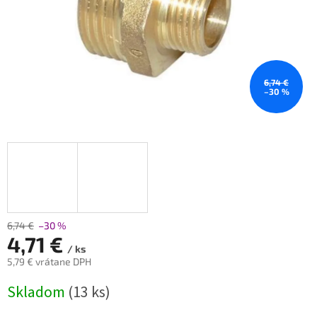
6,74 €
–30 %
6,74 €
–30 %
4,71 €
/ ks
5,79 € vrátane DPH
Jednotková
Skladom
(13 ks)
cena: