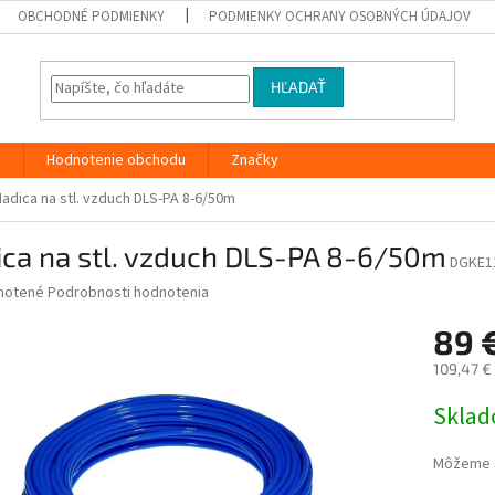
OBCHODNÉ PODMIENKY
PODMIENKY OCHRANY OSOBNÝCH ÚDAJOV
HĽADAŤ
y
Hodnotenie obchodu
Značky
Hadica na stl. vzduch DLS-PA 8-6/50m
ica na stl. vzduch DLS-PA 8-6/50m
DGKE1
né
notené
Podrobnosti hodnotenia
nie
89 
u
109,47 €
Jednotk
Skla
cena:
iek.
Môžeme d