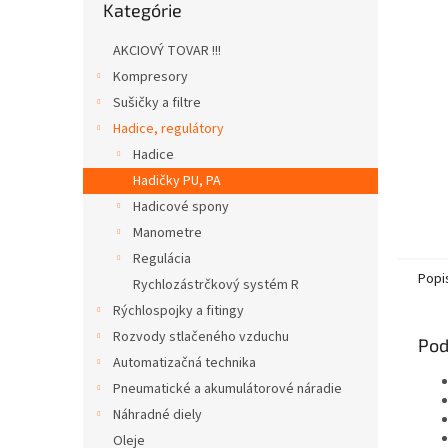
Kategórie
kategórie
AKCIOVÝ TOVAR !!!
Kompresory
Sušičky a filtre
Hadice, regulátory
Hadice
Hadičky PU, PA
Hadicové spony
Manometre
Regulácia
Popi
Rychlozástrčkový systém R
Rýchlospojky a fitingy
Rozvody stlačeného vzduchu
Pod
Automatizačná technika
Pneumatické a akumulátorové náradie
Náhradné diely
Oleje