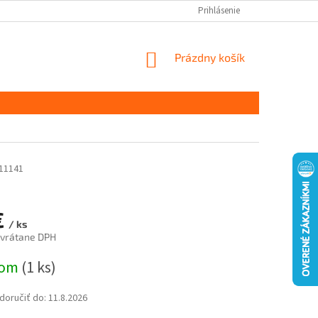
Prihlásenie
NÁKUPNÝ
Prázdny košík
KOŠÍK
11141
€
/ ks
 vrátane DPH
ová
dom
(1 ks)
oručiť do:
11.8.2026