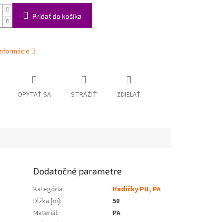
Pridať do košíka
informácie
OPÝTAŤ SA
STRÁŽIŤ
ZDIEĽAŤ
Dodatočné parametre
Kategória
:
Hadičky PU, PA
Dĺžka [m]
:
50
Materiál
:
PA