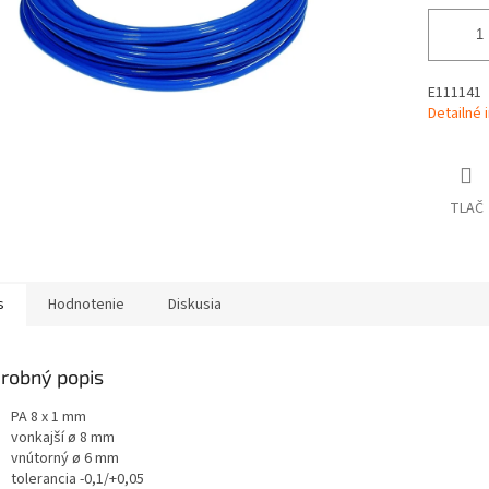
E111141
Detailné 
TLAČ
s
Hodnotenie
Diskusia
robný popis
PA 8 x 1 mm
vonkajší ø 8 mm
vnútorný ø 6 mm
tolerancia -0,1/+0,05