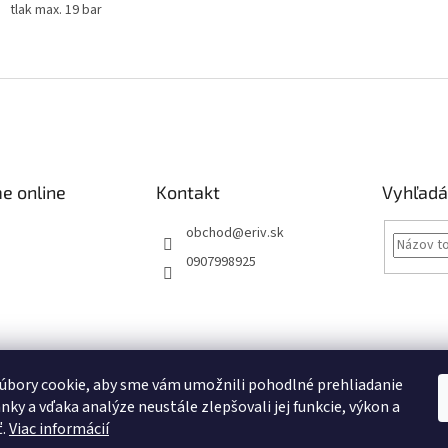
tlak max. 19 bar
e online
Kontakt
Vyhľadá
obchod
@
eriv.sk
0907998925
Obchodné podmienky
Podmienky ochrany osobných údajov
Kontakty
úbory cookie, aby sme vám umožnili pohodlné prehliadanie
nky a vďaka analýze neustále zlepšovali jej funkcie, výkon a
Obchodné podmienky
ť.
Viac informácií