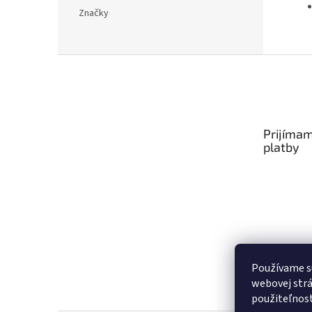
Značky
Z
á
p
ä
t
Prijímam
i
platby
e
Používame s
webovej strá
použiteľnos