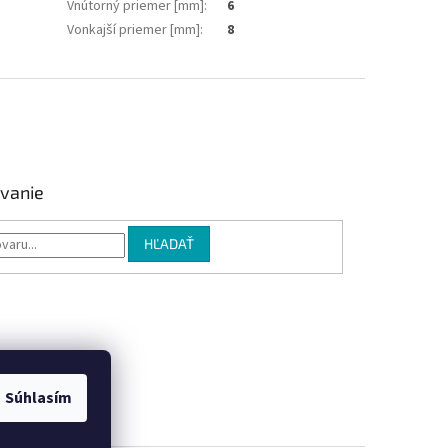
Vnútorný priemer [mm]
:
6
Vonkajší priemer [mm]
:
8
vanie
HĽADAŤ
Súhlasím