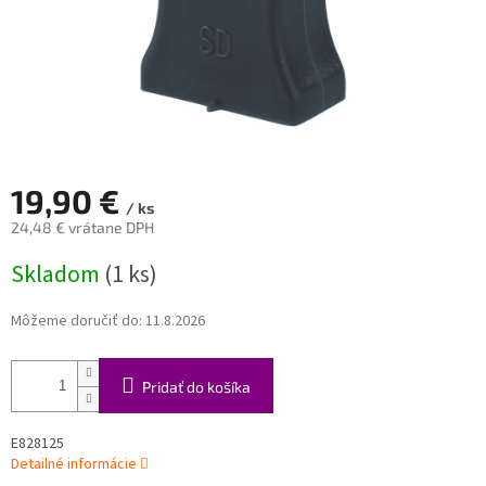
19,90 €
/ ks
24,48 € vrátane DPH
Jednotková
Skladom
(1 ks)
cena:
Môžeme doručiť do:
11.8.2026
Pridať do košíka
E828125
Detailné informácie