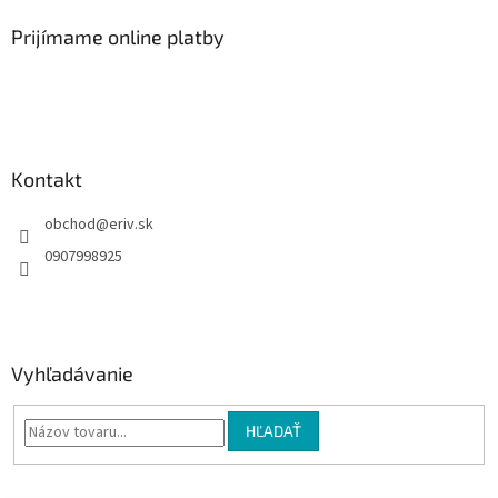
p
ä
Prijímame online platby
t
i
e
Kontakt
obchod
@
eriv.sk
0907998925
Vyhľadávanie
HĽADAŤ