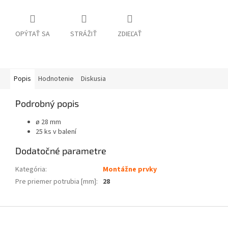
OPÝTAŤ SA
STRÁŽIŤ
ZDIEĽAŤ
Popis
Hodnotenie
Diskusia
Podrobný popis
ø 28 mm
25 ks v balení
Dodatočné parametre
Kategória
:
Montážne prvky
Pre priemer potrubia [mm]
:
28
Z
á