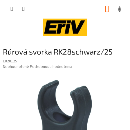
Prejsť
NÁKUP
na
obsah
KOŠÍK
Rúrová svorka RK28schwarz/25
E828125
Priemerné
Neohodnotené
Podrobnosti hodnotenia
hodnotenie
produktu
je
0,0
z
5
hviezdičiek.