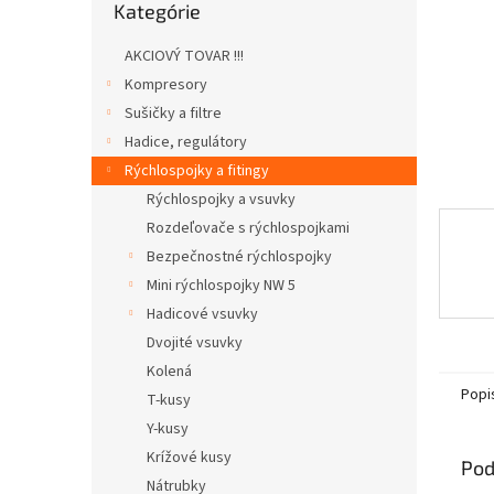
Kategórie
kategórie
AKCIOVÝ TOVAR !!!
Kompresory
Sušičky a filtre
Hadice, regulátory
Rýchlospojky a fitingy
Rýchlospojky a vsuvky
Rozdeľovače s rýchlospojkami
Bezpečnostné rýchlospojky
Mini rýchlospojky NW 5
Hadicové vsuvky
Dvojité vsuvky
Kolená
Popi
T-kusy
Y-kusy
Krížové kusy
Pod
Nátrubky