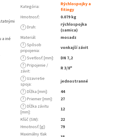
Rýchlospojky a
Kategória
:
fitingy
Hmotnosť
:
0.079 kg
statnými
rýchlospojka
?
Druh
:
(samica)
Materiál
:
mosadz
 a iné
?
Spôsob
vonkajší závit
pripojenia
:
y
?
Svetlosť [mm]
:
DN 7,2
?
Pripojenie /
R 3/8"
závit
:
?
Uzavretie
jednostranné
spoja
:
?
Dĺžka [mm]
:
44
?
Priemer [mm]
:
27
?
Dĺžka závitu
12
[mm]
:
Kľúč (SW)
:
22
Hmotnosť [g]
:
79
Maximálny tlak
35