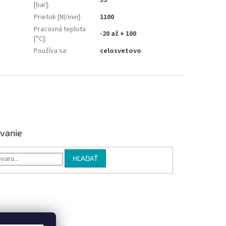
[bar]
:
Prietok [Nl/min]
:
1100
Pracovná teplota
-20 až + 100
[°C]
:
Používa sa
:
celosvetovo
vanie
HĽADAŤ