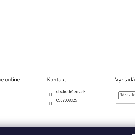
e online
Kontakt
Vyhľadá
obchod
@
eriv.sk
0907998925
Obchodné podmienky
Podmienky ochrany osobných údajov
Kontakty