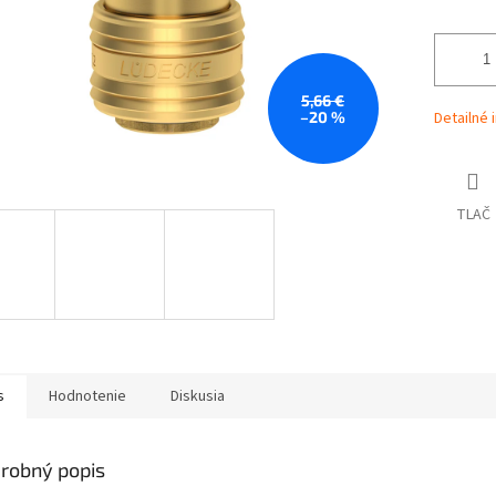
5,66 €
–20 %
Detailné 
TLAČ
s
Hodnotenie
Diskusia
robný popis