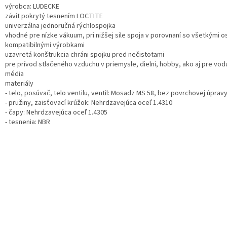
výrobca: LUDECKE
závit pokrytý tesnením LOCTITE
univerzálna jednoručná rýchlospojka
vhodné pre nízke vákuum, pri nižšej sile spoja v porovnaní so všetkými o
kompatibilnými výrobkami
uzavretá konštrukcia chráni spojku pred nečistotami
pre prívod stlačeného vzduchu v priemysle, dielni, hobby, ako aj pre vodu
média
materiály
- telo, posúvač, telo ventilu, ventil: Mosadz MS 58, bez povrchovej úprav
- pružiny, zaisťovací krúžok: Nehrdzavejúca oceľ 1.4310
- čapy: Nehrdzavejúca oceľ 1.4305
- tesnenia: NBR