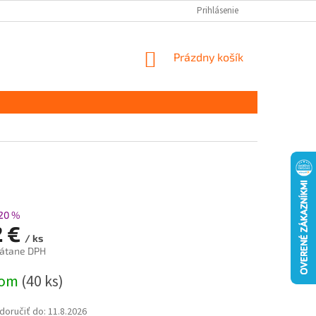
Prihlásenie
NÁKUPNÝ
Prázdny košík
KOŠÍK
20 %
2 €
/ ks
rátane DPH
ová
dom
(40 ks)
oručiť do:
11.8.2026