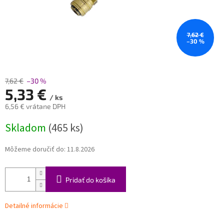
7,62 €
–30 %
7,62 €
–30 %
5,33 €
/ ks
6,56 € vrátane DPH
Jednotková
Skladom
(465 ks)
cena:
Môžeme doručiť do:
11.8.2026
Pridať do košíka
Detailné informácie