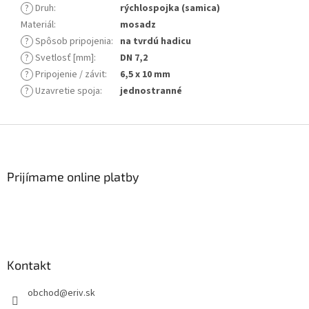
?
Druh
:
rýchlospojka (samica)
Materiál
:
mosadz
?
Spôsob pripojenia
:
na tvrdú hadicu
?
Svetlosť [mm]
:
DN 7,2
?
Pripojenie / závit
:
6,5 x 10 mm
?
Uzavretie spoja
:
jednostranné
Z
á
p
ä
Prijímame online platby
t
i
e
Kontakt
obchod
@
eriv.sk