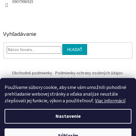
0907998925
Vyhľadávanie
HĽADAŤ
Obchodné podmienky
Podmienky ochrany osobných údajov
Kontakty
Používame súbory cookie, aby sme vám umožnili pohodlné
Obchodné podmienky
prehliadanie webovej stránky a vďaka analýze neustále
zlepšovali jej funkcie, výkon a použiteľnosť.
Viac informácií
Nastavenie
Vytvoril Shoptet
Súhlasím
Copyright 2026
EriV
. Všetky práva vyhradené.