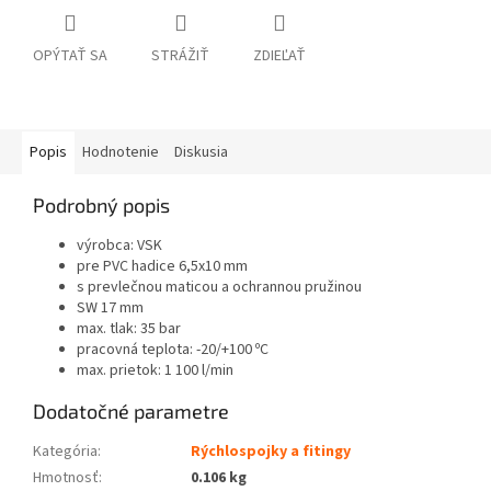
OPÝTAŤ SA
STRÁŽIŤ
ZDIEĽAŤ
Popis
Hodnotenie
Diskusia
Podrobný popis
výrobca: VSK
pre PVC hadice 6,5x10 mm
s prevlečnou maticou a ochrannou pružinou
SW 17 mm
max. tlak: 35 bar
pracovná teplota: -20/+100 ºC
max. prietok: 1 100 l/min
Dodatočné parametre
Kategória
:
Rýchlospojky a fitingy
Hmotnosť
:
0.106 kg