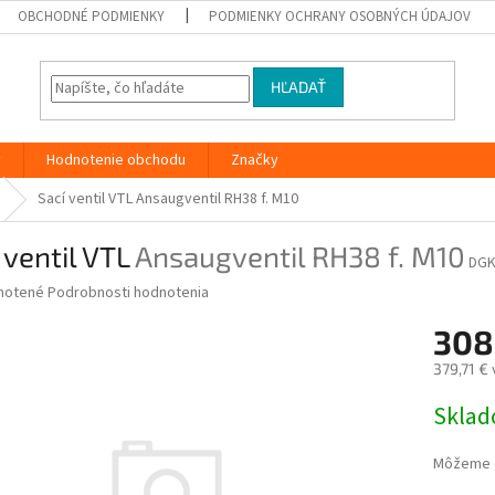
OBCHODNÉ PODMIENKY
PODMIENKY OCHRANY OSOBNÝCH ÚDAJOV
HĽADAŤ
y
Hodnotenie obchodu
Značky
Sací ventil VTL
Ansaugventil RH38 f. M10
 ventil VTL
Ansaugventil RH38 f. M10
DGK
né
notené
Podrobnosti hodnotenia
nie
308
u
379,71 €
Jednotk
Skla
cena:
iek.
Môžeme d