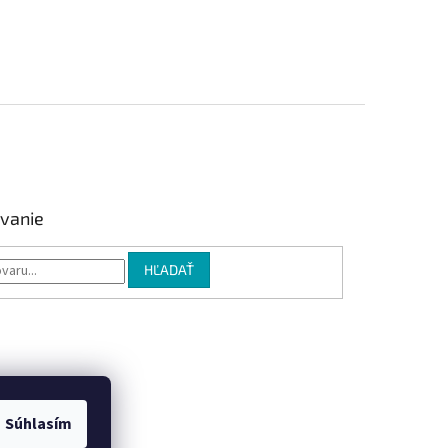
vanie
HĽADAŤ
Súhlasím