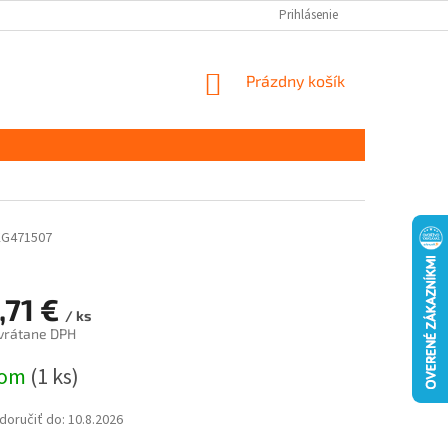
Prihlásenie
NÁKUPNÝ
Prázdny košík
KOŠÍK
G471507
,71 €
/ ks
 vrátane DPH
ová
dom
(1 ks)
oručiť do:
10.8.2026