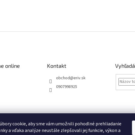
e online
Kontakt
Vyhľadá
obchod
@
eriv.sk
0907998925
Obchodné podmienky
Podmienky ochrany osobných údajov
Kontakty
úbory cookie, aby sme vám umožnili pohodlné prehliadanie
nky a vďaka analýze neustále zlepšovali jej funkcie, výkon a
Obchodné podmienky