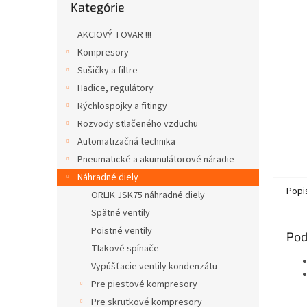
Kategórie
kategórie
AKCIOVÝ TOVAR !!!
Kompresory
Sušičky a filtre
Hadice, regulátory
Rýchlospojky a fitingy
Rozvody stlačeného vzduchu
Automatizačná technika
Pneumatické a akumulátorové náradie
Náhradné diely
Popi
ORLIK JSK75 náhradné diely
Spätné ventily
Poistné ventily
Pod
Tlakové spínače
Vypúšťacie ventily kondenzátu
Pre piestové kompresory
Pre skrutkové kompresory