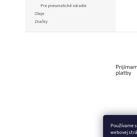
Pre pneumatické náradie
Oleje
Značky
Z
á
p
ä
t
Prijímam
i
platby
e
Používame s
webovej strá