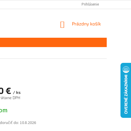
Prihlásenie
NÁKUPNÝ
Prázdny košík
KOŠÍK
50 €
/ ks
vrátane DPH
ová
dom
oručiť do:
10.8.2026