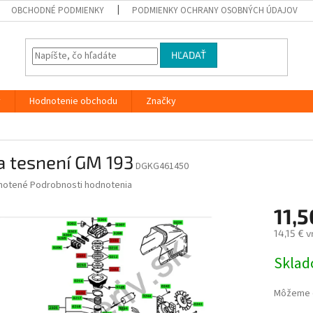
OBCHODNÉ PODMIENKY
PODMIENKY OCHRANY OSOBNÝCH ÚDAJOV
HĽADAŤ
y
Hodnotenie obchodu
Značky
a tesnení GM 193
DGKG461450
né
notené
Podrobnosti hodnotenia
nie
11,
u
14,15 € 
Jednotk
Skla
cena:
iek.
Môžeme d