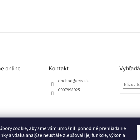
e online
Kontakt
Vyhľadá
obchod
@
eriv.sk
0907998925
Obchodné podmienky
Podmienky ochrany osobných údajov
Kontakty
úbory cookie, aby sme vám umožnili pohodlné prehliadanie
nky a vďaka analýze neustále zlepšovali jej funkcie, výkon a
Obchodné podmienky