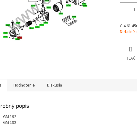
G 4 61 45
Detailné 
TLAČ
s
Hodnotenie
Diskusia
robný popis
GM 192
GM 192