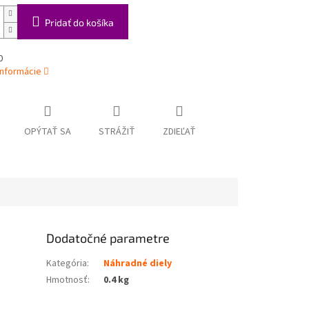
Pridať do košíka
0
informácie
OPÝTAŤ SA
STRÁŽIŤ
ZDIEĽAŤ
Dodatočné parametre
Kategória
:
Náhradné diely
Hmotnosť
:
0.4 kg