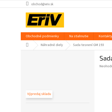
Prejsť
obchod@eriv.sk
na
obsah
Obchodné podmienky
Na stiahnutie
Kontakt
Domov
Náhradné diely
Sada tesnení GM 193
B
Sad
o
č
Priemer
Neohod
n
hodnote
ý
produkt
p
je
0,0
a
z
n
Výpredaj skladu
5
e
hviezdič
l
Preskočiť