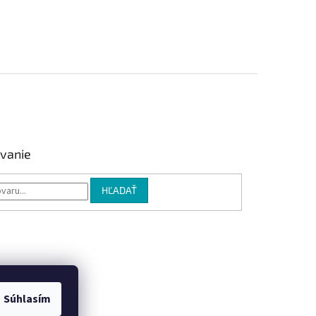
vanie
HĽADAŤ
Súhlasím