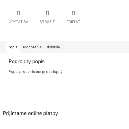
OPÝTAŤ SA
STRÁŽIŤ
ZDIEĽAŤ
Popis
Hodnotenie
Diskusia
Podrobný popis
Popis produktu nie je dostupný
Z
á
p
ä
Prijímame online platby
t
i