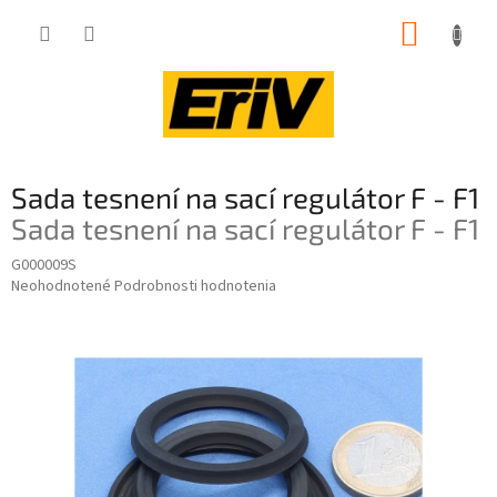
Prejsť
NÁKUP
na
obsah
KOŠÍK
Sada tesnení na sací regulátor F - F1
Sada tesnení na sací regulátor F - F1
G000009S
Priemerné
Neohodnotené
Podrobnosti hodnotenia
hodnotenie
produktu
je
0,0
z
5
hviezdičiek.