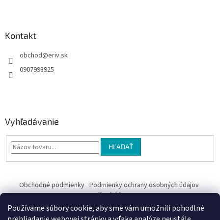
e
Kontakt
obchod
@
eriv.sk
0907998925
Vyhľadávanie
HĽADAŤ
Obchodné podmienky
Podmienky ochrany osobných údajov
Kontakty
Používame súbory cookie, aby sme vám umožnili pohodlné
Obchodné podmienky
prehliadanie webovej stránky a vďaka analýze neustále