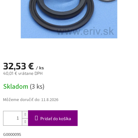
32,53 €
/ ks
40,01 € vrátane DPH
Jednotková
Skladom
(3 ks)
cena:
Môžeme doručiť do:
11.8.2026
Pridať do košíka
G000009S