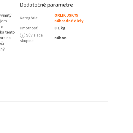
Dodatočné parametre
yvinutý
ORLIK JSK75
Kategória
:
ojom
náhradné diely
re
Hmotnosť
:
0.1 kg
ka tento
?
Súvisiaca
ora na
náhon
skupina
:
oči
žný