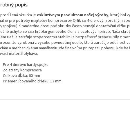
robný popis
 predĺžená skrutka je
exkluzívnym produktom našej výroby
, ktorý bol v
iálne pre potreby majiteľov kompresorov Orlík so 4-dierovým pružným sp
dyspojkou). Štandardne dostupné skrutky často nemajú dostatočnú dĺžku p
ečné uchytenie cez hrúbku gumového člena a oceľových prírub. Naša skrut
lém rieši a zaisťuje stopercentnú stabilitu a bezpečnosť prenosu sily z mot
resor. Je vyrobená z vysoko pevnostnej ocele, ktorá zaručuje odolnosť v
áciám a mechanickému namáhaniu. Ideálna voľba pri repasii pohonu, kde be
vací materiál zlyháva.
Pre 4 dierovú hardyspojku
Zo strany kompresora
Celková dĺžka: 60 mm
Priemer lícovaného drieku: 13 mm