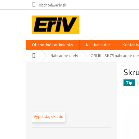
Prejsť
obchod@eriv.sk
na
obsah
Obchodné podmienky
Na stiahnutie
Kontakt
Domov
Náhradné diely
ORLIK JSK75 náhradné die
B
Skru
o
č
Tip
n
ý
p
a
n
Výpredaj skladu
e
l
Preskočiť