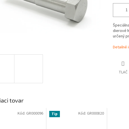
Špeciáln
dierové h
určený p
Detailné 
TLAČ
iaci tovar
Kód:
GR000096
Kód:
GR000820
Tip