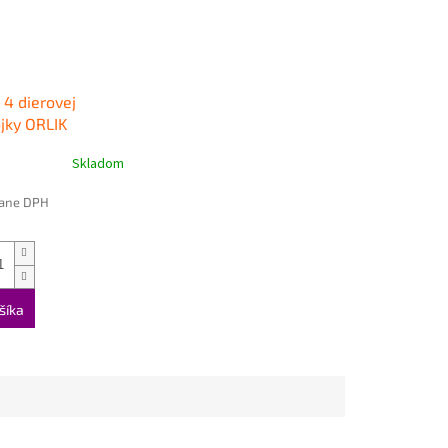
 4 dierovej
jky ORLIK
Skladom
tane DPH
šíka