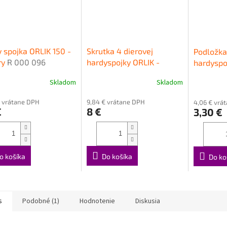
 spojka ORLIK 150 -
Skrutka 4 dierovej
Podložka
ry
R 000 096
hardyspojky ORLIK -
hardyspo
krátka
Skladom
Skladom
€ vrátane DPH
9,84 € vrátane DPH
4,06 € vrá
€
8 €
3,30 €
o košíka
Do košíka
Do ko
s
Podobné (1)
Hodnotenie
Diskusia