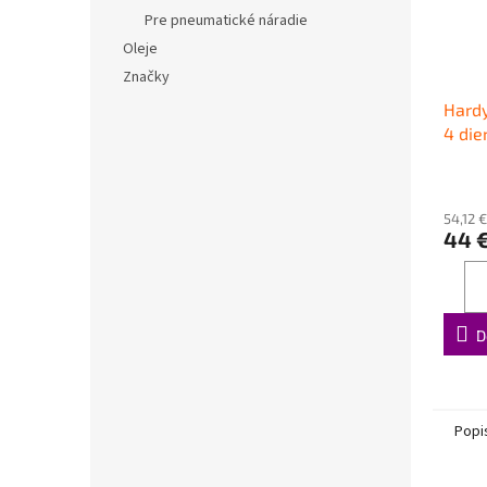
Pre pneumatické náradie
Oleje
Značky
Hardy
4 die
54,12 
44 
D
Popi