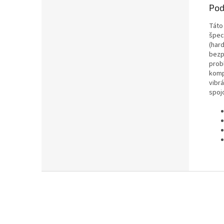
Pod
Táto
špec
(har
bezp
prob
komp
vibr
spojo
Z
á
p
ä
t