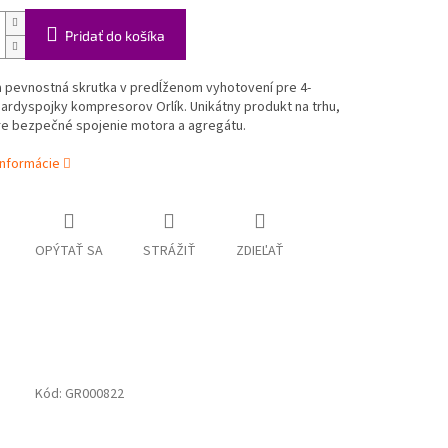
Pridať do košíka
a pevnostná skrutka v predĺženom vyhotovení pre 4-
ardyspojky kompresorov Orlík. Unikátny produkt na trhu,
re bezpečné spojenie motora a agregátu.
informácie
OPÝTAŤ SA
STRÁŽIŤ
ZDIEĽAŤ
Kód:
GR000822