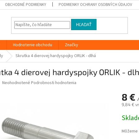
OBCHODNÉ PODMIENKY
PODMIENKY OCHRANY OSOBNÝCH ÚDAJOV
HĽADAŤ
y
Hodnotenie obchodu
Značky
ly
Skrutka 4 dierovej hardyspojky ORLIK - dlhá
tka 4 dierovej hardyspojky ORLIK - dl
Priemerné
Neohodnotené
Podrobnosti hodnotenia
hodnotenie
produktu
8 €
/
je
9,84 € v
0,0
z
Jednotk
Skla
5
cena:
hviezdičiek.
Môžeme d