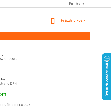
Prihlásenie
NÁKUPNÝ
Prázdny košík
KOŠÍK
há
GR000821
 ks
rátane DPH
ová
dom
oručiť do:
11.8.2026