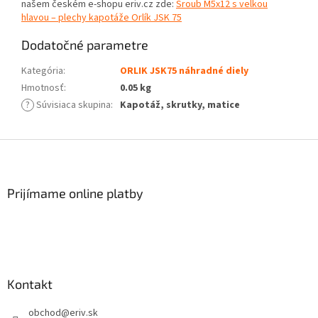
našem českém e-shopu eriv.cz zde:
Šroub M5x12 s velkou
hlavou – plechy kapotáže Orlík JSK 75
Dodatočné parametre
Kategória
:
ORLIK JSK75 náhradné diely
Hmotnosť
:
0.05 kg
?
Súvisiaca skupina
:
Kapotáž, skrutky, matice
Z
á
p
ä
Prijímame online platby
t
i
e
Kontakt
obchod
@
eriv.sk