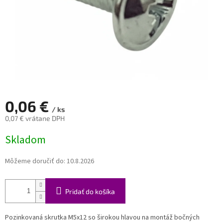
0,06 €
/ ks
0,07 € vrátane DPH
Jednotková
Skladom
cena:
Môžeme doručiť do:
10.8.2026
Pridať do košíka
Pozinkovaná skrutka M5x12 so širokou hlavou na montáž bočných