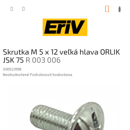
Prejsť
NÁKUP
na
obsah
KOŠÍK
Skrutka M 5 x 12 veľká hlava ORLIK
JSK 75
R 003 006
S00510998
Priemerné
Neohodnotené
Podrobnosti hodnotenia
hodnotenie
produktu
je
0,0
z
5
hviezdičiek.