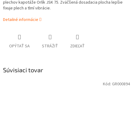
plechov kapotáže Orlík JSK 75. Zväčšená dosadacia plocha lepšie
fixuje plech a tlmí vibrácie.
Detailné informácie
OPÝTAŤ SA
STRÁŽIŤ
ZDIEĽAŤ
Súvisiaci tovar
Kód:
GR000894