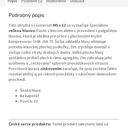
Popis
Podobné (1)
Hodnotenie
Diskusia
Podrobný popis
Táto skrutka s rozmerom
M5 x 12
sa vyznačuje špeciálnou
veľkou hlavou
(často s limcom alebo v prevedení s polguľatou
hlavou), ktorá je ideálna pre prácu s plechovými krytmi
kompresorov Orlík JSK 75. Širšia základňa hlavy eliminuje
potrebu klasickej plochej podložky, čím zrýchľuje montáž a
znižuje riziko straty drobných dielov. Veľká plocha hlavy
spoľahlivo pritlačí plech k rámu agregátu, čím zabraňuje jeho
uvoľneniu a „cestovaniu“ vplyvom prevádzkových otrasov.
Povrchová úprava
zinkovaním
zaručuje, že spoj zostane ľahko
rozoberateľný aj po rokoch prevádzky v náročnom dielenskom
prostredí.
Široká hlava
Na kapotáž
Povrch: Zn
Česká verze produktu:
Tento produkt naleznete také na