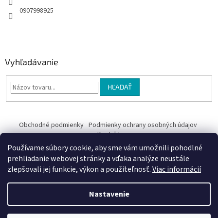
0907998925
Vyhľadávanie
HĽADAŤ
Obchodné podmienky
Podmienky ochrany osobných údajov
Kontakty
Používame súbory cookie, aby sme vám umožnili pohodlné
Obchodné podmienky
prehliadanie webovej stránky a vďaka analýze neustále
zlepšovali jej funkcie, výkon a použiteľnosť.
Viac informácií
Nastavenie
Vytvoril Shoptet