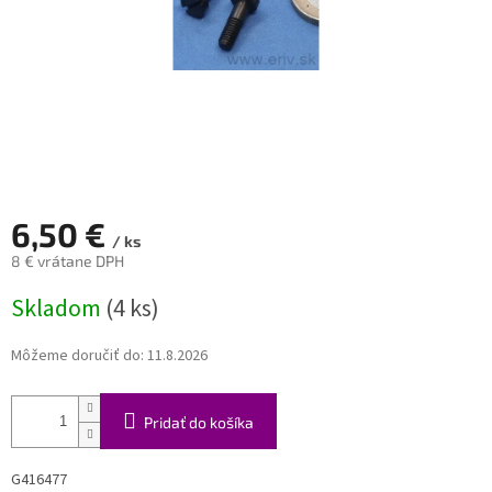
6,50 €
/ ks
8 € vrátane DPH
Jednotková
Skladom
(4 ks)
cena:
Môžeme doručiť do:
11.8.2026
Pridať do košíka
G416477