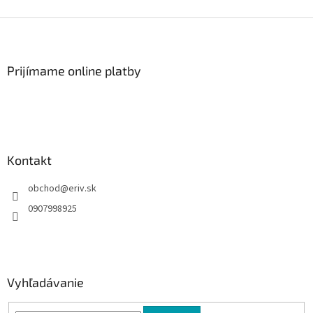
Z
á
p
ä
Prijímame online platby
t
i
e
Kontakt
obchod
@
eriv.sk
0907998925
Vyhľadávanie