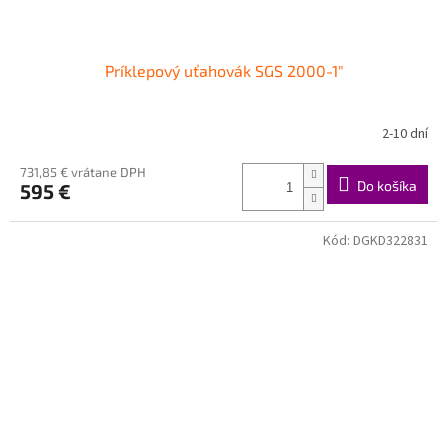
Príklepový uťahovák SGS 2000-1"
2-10 dní
731,85 € vrátane DPH
Do košíka
595 €
Kód:
DGKD322831