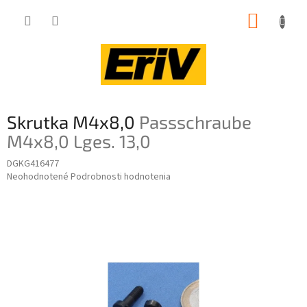
Prejsť
NÁKUP
na
obsah
KOŠÍK
Skrutka M4x8,0
Passschraube
M4x8,0 Lges. 13,0
DGKG416477
Priemerné
Neohodnotené
Podrobnosti hodnotenia
hodnotenie
produktu
je
0,0
z
5
hviezdičiek.