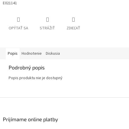
E021141
OPÝTAŤ SA
STRÁŽIŤ
ZDIEĽAŤ
Popis
Hodnotenie
Diskusia
Podrobný popis
Popis produktu nie je dostupný
Z
á
p
ä
Prijímame online platby
t