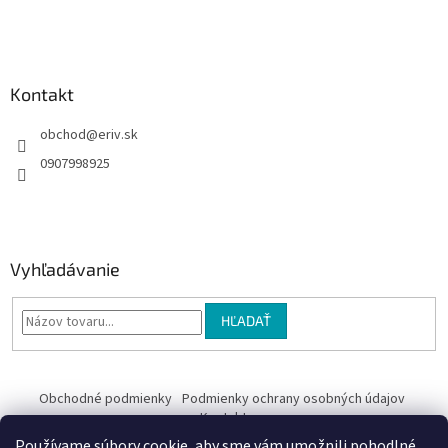
i
e
Kontakt
obchod
@
eriv.sk
0907998925
Vyhľadávanie
HĽADAŤ
Obchodné podmienky
Podmienky ochrany osobných údajov
Kontakty
Používame súbory cookie, aby sme vám umožnili pohodlné