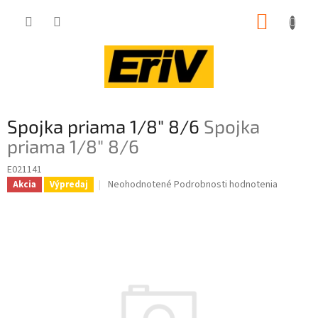
Prejsť
NÁKUP
na
obsah
KOŠÍK
Spojka priama 1/8" 8/6
Spojka
priama 1/8" 8/6
E021141
Priemerné
Neohodnotené
Podrobnosti hodnotenia
Akcia
Výpredaj
hodnotenie
produktu
je
0,0
z
5
hviezdičiek.