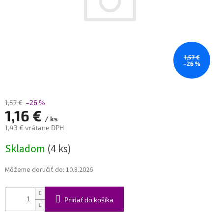
1,57 €
–26 %
1,57 €
–26 %
1,16 €
/ ks
1,43 € vrátane DPH
Jednotková
Skladom
(4 ks)
cena:
Môžeme doručiť do:
10.8.2026
Pridať do košíka