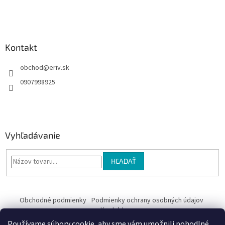
i
e
Kontakt
obchod
@
eriv.sk
0907998925
Vyhľadávanie
HĽADAŤ
Obchodné podmienky
Podmienky ochrany osobných údajov
Kontakty
Používame súbory cookie, aby sme vám umožnili pohodlné