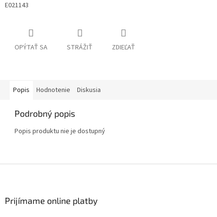
E021143
OPÝTAŤ SA
STRÁŽIŤ
ZDIEĽAŤ
Popis
Hodnotenie
Diskusia
Podrobný popis
Popis produktu nie je dostupný
Z
á
p
ä
Prijímame online platby
t