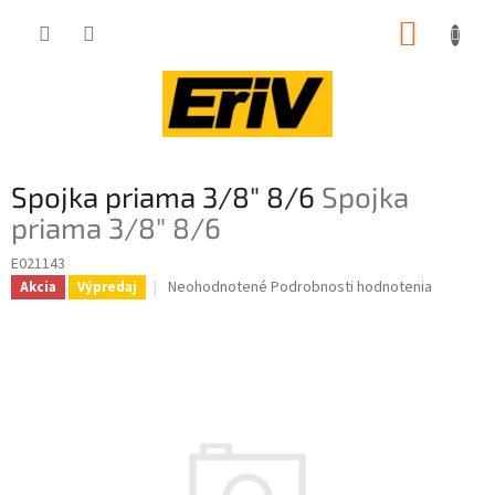
Prejsť
NÁKUP
na
obsah
KOŠÍK
Spojka priama 3/8" 8/6
Spojka
priama 3/8" 8/6
E021143
Priemerné
Neohodnotené
Podrobnosti hodnotenia
Akcia
Výpredaj
hodnotenie
produktu
je
0,0
z
5
hviezdičiek.