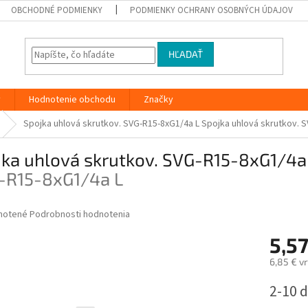
OBCHODNÉ PODMIENKY
PODMIENKY OCHRANY OSOBNÝCH ÚDAJOV
HĽADAŤ
y
Hodnotenie obchodu
Značky
Spojka uhlová skrutkov. SVG-R15-8xG1/4a L
Spojka uhlová skrutkov. 
jka uhlová skrutkov. SVG-R15-8xG1/4a
-R15-8xG1/4a L
né
notené
Podrobnosti hodnotenia
nie
5,5
u
6,85 € v
Jednotk
2-10 d
cena:
iek.