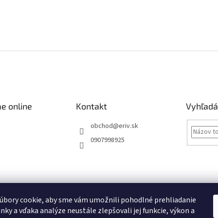
e online
Kontakt
Vyhľadá
obchod
@
eriv.sk
0907998925
Obchodné podmienky
Podmienky ochrany osobných údajov
Kontakty
úbory cookie, aby sme vám umožnili pohodlné prehliadanie
nky a vďaka analýze neustále zlepšovali jej funkcie, výkon a
Obchodné podmienky