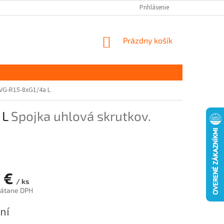
Prihlásenie
NÁKUPNÝ
Prázdny košík
KOŠÍK
SVG-R15-8xG1/4a L
 L
Spojka uhlová skrutkov.
7 €
/ ks
rátane DPH
ová
ní