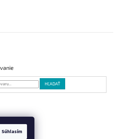
vanie
HĽADAŤ
Súhlasím