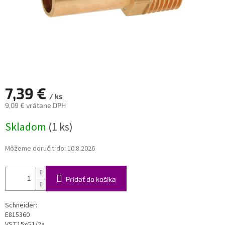
7,39 €
/ ks
9,09 € vrátane DPH
Jednotková
Skladom
(1 ks)
cena:
Môžeme doručiť do:
10.8.2026
Pridať do košíka
Schneider:
E815360
VST15xG1/2a