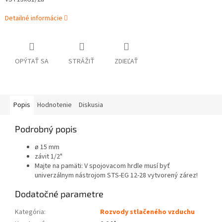
Detailné informácie
OPÝTAŤ SA
STRÁŽIŤ
ZDIEĽAŤ
Popis
Hodnotenie
Diskusia
Podrobný popis
ø 15 mm
závit 1/2"
Majte na pamäti: V spojovacom hrdle musí byť
univerzálnym nástrojom STS-EG 12-28 vytvorený zárez!
Dodatočné parametre
Kategória
:
Rozvody stlačeného vzduchu