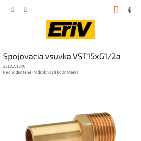
Prejsť
NÁKUP
na
obsah
KOŠÍK
Spojovacia vsuvka VST15xG1/2a
2813101300
Priemerné
Neohodnotené
Podrobnosti hodnotenia
hodnotenie
produktu
je
0,0
z
5
hviezdičiek.