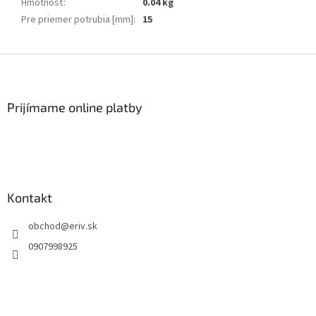
Hmotnosť
:
0.04 kg
Pre priemer potrubia [mm]
:
15
Z
á
p
ä
Prijímame online platby
t
i
e
Kontakt
obchod
@
eriv.sk
0907998925