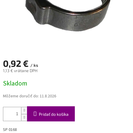
0,92 €
/ ks
1,13 € vrátane DPH
Jednotková
Skladom
cena:
Môžeme doručiť do:
11.8.2026
Pridať do košíka
SP 0168