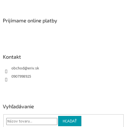
Z
á
p
ä
Prijímame online platby
t
i
e
Kontakt
obchod
@
eriv.sk
0907998925
Vyhľadávanie
HĽADAŤ