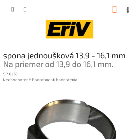
Prejsť
NÁKUP
na
obsah
KOŠÍK
spona jednoušková 13,9 - 16,1 mm
Na priemer od 13,9 do 16,1 mm.
SP 0168
Priemerné
Neohodnotené
Podrobnosti hodnotenia
hodnotenie
produktu
je
0,0
z
5
hviezdičiek.