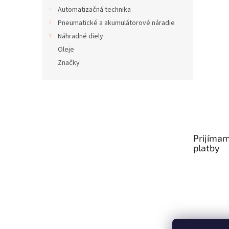
Automatizačná technika
Pneumatické a akumulátorové náradie
Náhradné diely
Oleje
Značky
Z
á
p
ä
t
Prijímam
i
platby
e