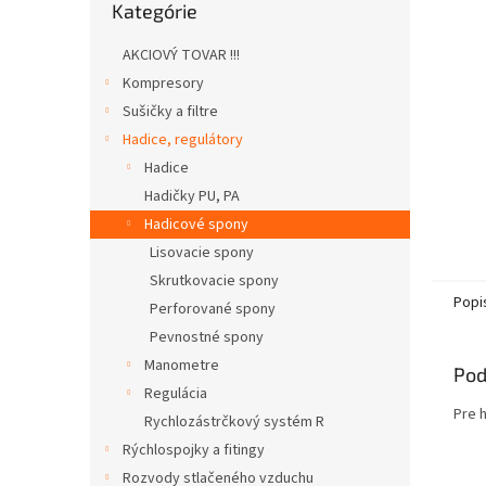
Kategórie
kategórie
AKCIOVÝ TOVAR !!!
Kompresory
Sušičky a filtre
Hadice, regulátory
Hadice
Hadičky PU, PA
Hadicové spony
Lisovacie spony
Skrutkovacie spony
Popi
Perforované spony
Pevnostné spony
Manometre
Pod
Regulácia
Pre 
Rychlozástrčkový systém R
Rýchlospojky a fitingy
Rozvody stlačeného vzduchu