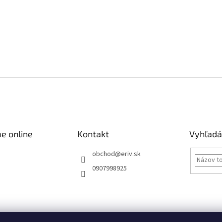
e online
Kontakt
Vyhľadá
obchod
@
eriv.sk
0907998925
Obchodné podmienky
Podmienky ochrany osobných údajov
Kontakty