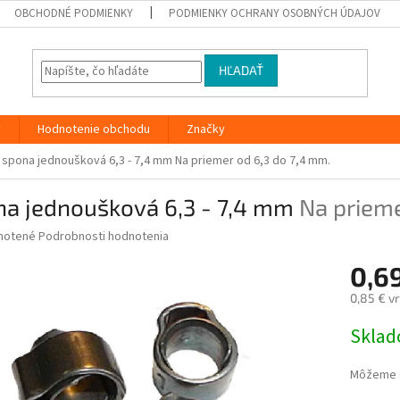
OBCHODNÉ PODMIENKY
PODMIENKY OCHRANY OSOBNÝCH ÚDAJOV
HĽADAŤ
y
Hodnotenie obchodu
Značky
spona jednoušková 6,3 - 7,4 mm
Na priemer od 6,3 do 7,4 mm.
na jednoušková 6,3 - 7,4 mm
Na prieme
né
notené
Podrobnosti hodnotenia
nie
0,6
u
0,85 € v
Jednotk
Skla
cena:
iek.
Môžeme d