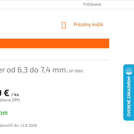
Prihlásenie
NÁKUPNÝ
Prázdny košík
KOŠÍK
r od 6,3 do 7,4 mm.
SP 0080
9 €
/ ks
rátane DPH
ová
dom
oručiť do:
11.8.2026