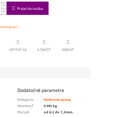
Pridať do košíka
informácie
OPÝTAŤ SA
STRÁŽIŤ
ZDIEĽAŤ
Dodatočné parametre
Kategória
:
Hadicové spony
Hmotnosť
:
0.001 kg
Rozsah
:
od 6,3 do 7,4 mm.