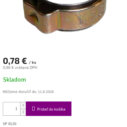
0,78 €
/ ks
0,96 € vrátane DPH
Jednotková
Skladom
cena:
Môžeme doručiť do:
11.8.2026
Pridať do košíka
SP 0120