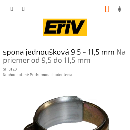
Prejsť
NÁKUP
na
obsah
KOŠÍK
spona jednoušková 9,5 - 11,5 mm
Na
priemer od 9,5 do 11,5 mm
SP 0120
Priemerné
Neohodnotené
Podrobnosti hodnotenia
hodnotenie
produktu
je
0,0
z
5
hviezdičiek.