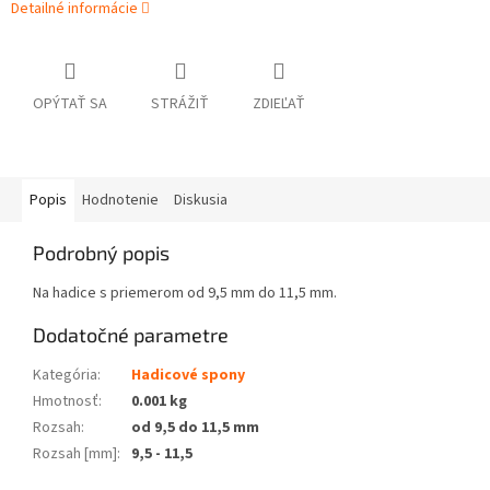
Detailné informácie
OPÝTAŤ SA
STRÁŽIŤ
ZDIEĽAŤ
Popis
Hodnotenie
Diskusia
Podrobný popis
Na hadice s priemerom od 9,5 mm do 11,5 mm.
Dodatočné parametre
Kategória
:
Hadicové spony
Hmotnosť
:
0.001 kg
Rozsah
:
od 9,5 do 11,5 mm
Rozsah [mm]
:
9,5 - 11,5