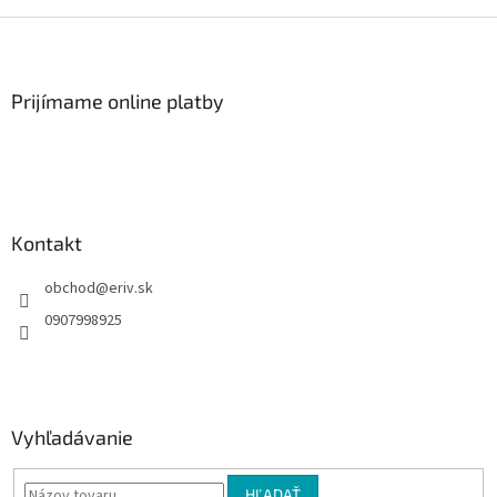
Z
á
p
ä
Prijímame online platby
t
i
e
Kontakt
obchod
@
eriv.sk
0907998925
Vyhľadávanie
HĽADAŤ