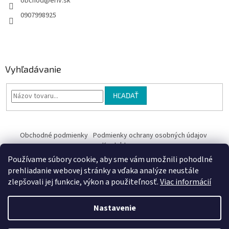
obchod
@
eriv.sk
0907998925
Vyhľadávanie
HĽADAŤ
Obchodné podmienky
Podmienky ochrany osobných údajov
Kontakty
Používame súbory cookie, aby sme vám umožnili pohodlné
Obchodné podmienky
prehliadanie webovej stránky a vďaka analýze neustále
zlepšovali jej funkcie, výkon a použiteľnosť.
Viac informácií
Nastavenie
Vytvoril Shoptet