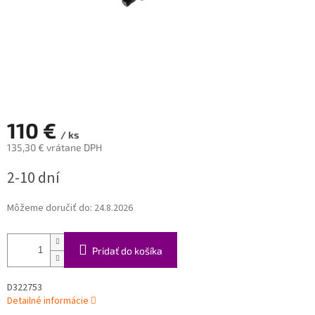
110 €
/ ks
135,30 € vrátane DPH
Jednotková
2-10 dní
cena:
Môžeme doručiť do:
24.8.2026
Pridať do košíka
D322753
Detailné informácie