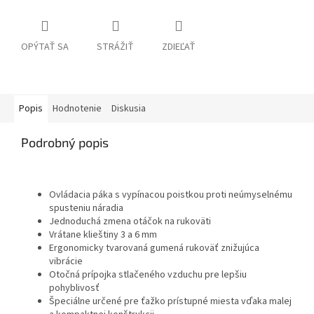
OPÝTAŤ SA
STRÁŽIŤ
ZDIEĽAŤ
Popis
Hodnotenie
Diskusia
Podrobný popis
Ovládacia páka s vypínacou poistkou proti neúmyselnému
spusteniu náradia
Jednoduchá zmena otáčok na rukoväti
Vrátane klieštiny 3 a 6 mm
Ergonomicky tvarovaná gumená rukoväť znižujúca
vibrácie
Otočná prípojka stlačeného vzduchu pre lepšiu
pohyblivosť
Špeciálne určené pre ťažko prístupné miesta vďaka malej