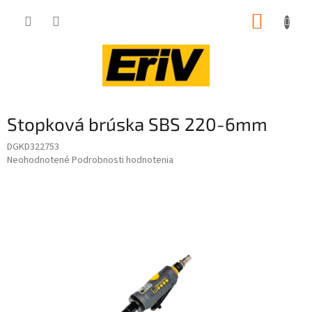
Prejsť
NÁKUP
na
obsah
KOŠÍK
Stopková brúska SBS 220-6mm
DGKD322753
Priemerné
Neohodnotené
Podrobnosti hodnotenia
hodnotenie
produktu
je
0,0
z
5
hviezdičiek.