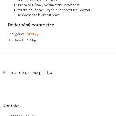
a kompaktnej konštrukcii
Práca bez únavy vďaka nízkej hmotnosti
Vďaka odvádzaniu výstupného vzduchu dozadu
nedochádza k víreniu prachu
Dodatočné parametre
Kategória
:
Brúsky
Hmotnosť
:
0.8 kg
Z
á
p
ä
Prijímame online platby
t
i
e
Kontakt