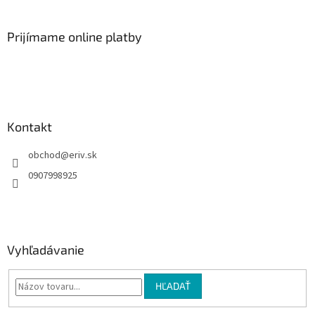
á
p
ä
Prijímame online platby
t
i
e
Kontakt
obchod
@
eriv.sk
0907998925
Vyhľadávanie
HĽADAŤ