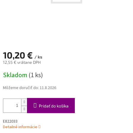
10,20 €
/ ks
12,55 € vrátane DPH
Jednotková
Skladom
(1 ks)
cena:
Môžeme doručiť do:
11.8.2026
Pridať do košíka
E822033
Detailné informácie