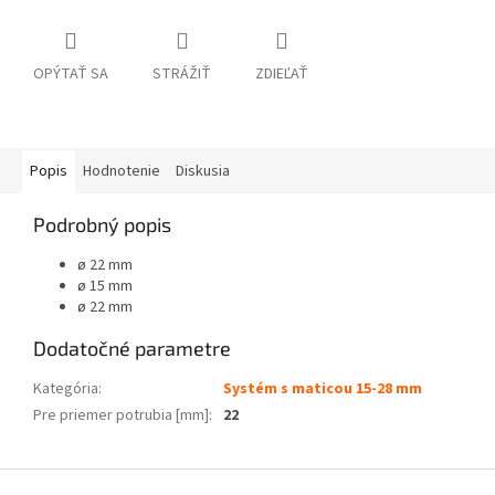
OPÝTAŤ SA
STRÁŽIŤ
ZDIEĽAŤ
Popis
Hodnotenie
Diskusia
Podrobný popis
ø 22 mm
ø 15 mm
ø 22 mm
Dodatočné parametre
Kategória
:
Systém s maticou 15-28 mm
Pre priemer potrubia [mm]
:
22
Z