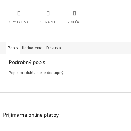
OPÝTAŤ SA
STRÁŽIŤ
ZDIEĽAŤ
Popis
Hodnotenie
Diskusia
Podrobný popis
Popis produktu nie je dostupný
Z
á
p
ä
Prijímame online platby
t
i