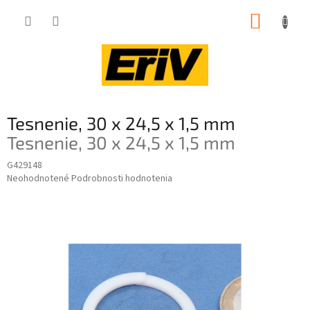
Prejsť
NÁKUP
na
obsah
KOŠÍK
Tesnenie, 30 x 24,5 x 1,5 mm
Tesnenie, 30 x 24,5 x 1,5 mm
G429148
Priemerné
Neohodnotené
Podrobnosti hodnotenia
hodnotenie
produktu
je
0,0
z
5
hviezdičiek.