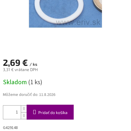
2,69 €
/ ks
3,31 € vrátane DPH
Jednotková
Skladom
(1 ks)
cena:
Môžeme doručiť do:
11.8.2026
Pridať do košíka
G429148