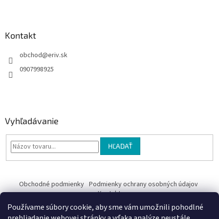
e
Kontakt
obchod
@
eriv.sk
0907998925
Vyhľadávanie
HĽADAŤ
Obchodné podmienky
Podmienky ochrany osobných údajov
Kontakty
Používame súbory cookie, aby sme vám umožnili pohodlné
Obchodné podmienky
prehliadanie webovej stránky a vďaka analýze neustále