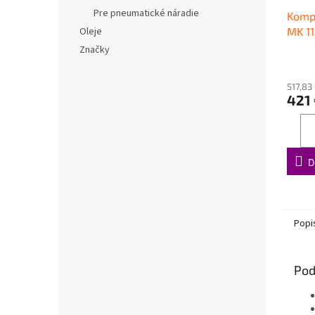
Pre pneumatické náradie
Komp
Oleje
MK 11
Značky
517,83
421
D
Popi
Pod