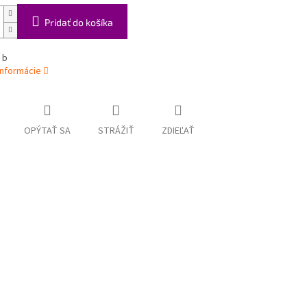
Pridať do košíka
 b
informácie
OPÝTAŤ SA
STRÁŽIŤ
ZDIEĽAŤ