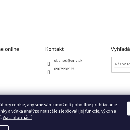
e online
Kontakt
Vyhľadá
obchod
@
eriv.sk
0907998925
Obchodné podmienky
Podmienky ochrany osobných údajov
Kontakty
úbory cookie, aby sme vám umožnili pohodlné prehliadanie
nky a vďaka analýze neustále zlepšovali jej funkcie, výkon a
Obchodné podmienky
ť.
Viac informácií