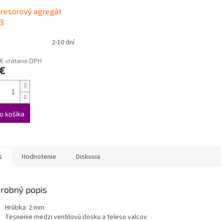
resorový agregát
3
2-10 dní
 € vrátane DPH
 €
o košíka
s
Hodnotenie
Diskusia
robný popis
Hrúbka: 2 mm
Tesnenie medzi ventilovú dosku a teleso valcov