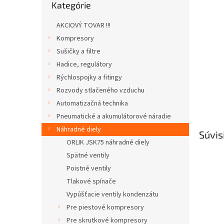
Kategórie
kategórie
AKCIOVÝ TOVAR !!!
Kompresory
Sušičky a filtre
Hadice, regulátory
Rýchlospojky a fitingy
Rozvody stlačeného vzduchu
Automatizačná technika
Pneumatické a akumulátorové náradie
Náhradné diely
Súvis
ORLIK JSK75 náhradné diely
Spätné ventily
Poistné ventily
Tlakové spínače
Vypúšťacie ventily kondenzátu
Pre piestové kompresory
Pre skrutkové kompresory