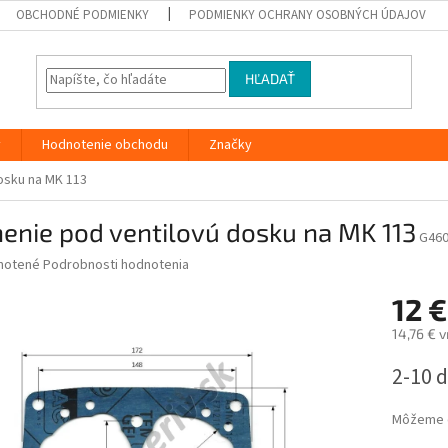
OBCHODNÉ PODMIENKY
PODMIENKY OCHRANY OSOBNÝCH ÚDAJOV
HĽADAŤ
y
Hodnotenie obchodu
Značky
osku na MK 113
enie pod ventilovú dosku na MK 113
G46
né
notené
Podrobnosti hodnotenia
nie
12 
u
14,76 € 
Jednotk
2-10 d
cena:
iek.
Môžeme d