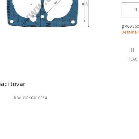
g 460 869
Detailné 
TLAČ
iaci tovar
Kód:
DGKG010354