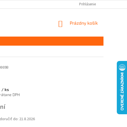
Prihlásenie
NÁKUPNÝ
Prázdny košík
KOŠÍK
0869B
€
/ ks
vrátane DPH
ová
ní
oručiť do:
21.8.2026