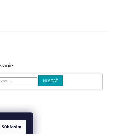
vanie
HĽADAŤ
Súhlasím