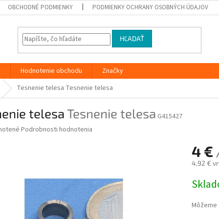
OBCHODNÉ PODMIENKY
PODMIENKY OCHRANY OSOBNÝCH ÚDAJOV
HĽADAŤ
y
Hodnotenie obchodu
Značky
Tesnenie telesa
Tesnenie telesa
enie telesa
Tesnenie telesa
G415427
né
notené
Podrobnosti hodnotenia
nie
4 €
u
/
4,92 € v
Jednotk
Skla
cena:
iek.
Môžeme d