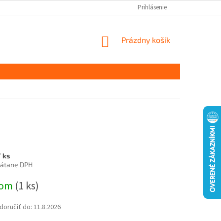
Prihlásenie
NÁKUPNÝ
Prázdny košík
KOŠÍK
 ks
rátane DPH
ová
dom
(1 ks)
oručiť do:
11.8.2026