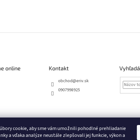
e online
Kontakt
Vyhľadá
obchod
@
eriv.sk
0907998925
Obchodné podmienky
Podmienky ochrany osobných údajov
Kontakty
úbory cookie, aby sme vám umožnili pohodlné prehliadanie
nky a vďaka analýze neustále zlepšovali jej funkcie, výkon a
Obchodné podmienky