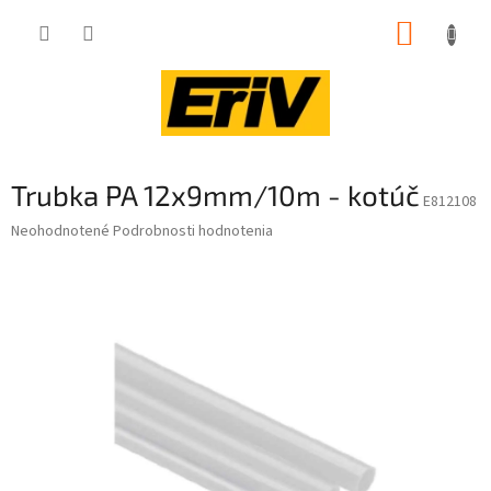
Prejsť
NÁKUP
na
obsah
KOŠÍK
Trubka PA 12x9mm/10m - kotúč
E812108
Priemerné
Neohodnotené
Podrobnosti hodnotenia
hodnotenie
produktu
je
0,0
z
5
hviezdičiek.