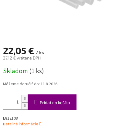
22,05 €
/ ks
27,12 € vrátane DPH
Jednotková
Skladom
(1 ks)
cena:
Môžeme doručiť do:
11.8.2026
Pridať do košíka
E812108
Detailné informácie