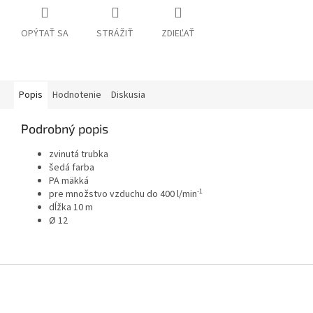
OPÝTAŤ SA
STRÁŽIŤ
ZDIEĽAŤ
Popis
Hodnotenie
Diskusia
Podrobný popis
zvinutá trubka
šedá farba
PA mäkká
-1
pre množstvo vzduchu do 400 l/min
dĺžka 10 m
Ø 12
Z
á
p