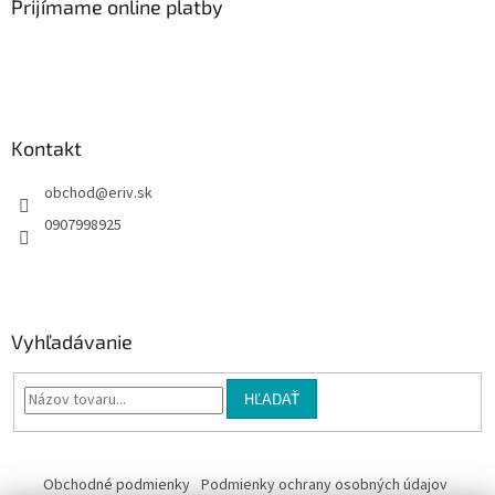
ä
Prijímame online platby
t
i
e
Kontakt
obchod
@
eriv.sk
0907998925
Vyhľadávanie
HĽADAŤ
Obchodné podmienky
Podmienky ochrany osobných údajov