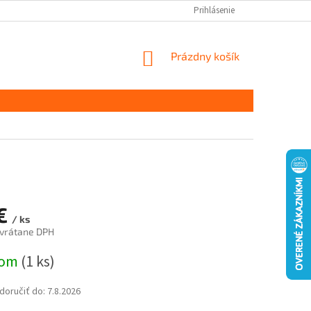
Prihlásenie
NÁKUPNÝ
Prázdny košík
KOŠÍK
 €
/ ks
 vrátane DPH
ová
dom
(1 ks)
oručiť do:
7.8.2026