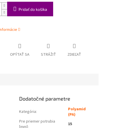
Pridať do košíka
informácie
OPÝTAŤ SA
STRÁŽIŤ
ZDIEĽAŤ
Dodatočné parametre
Polyamid
Kategória
:
(PA)
Pre priemer potrubia
15
[mm]
: