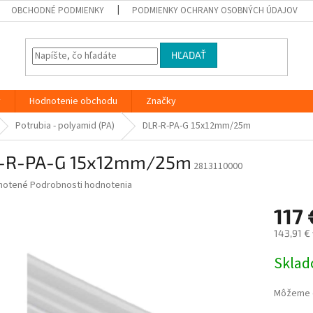
OBCHODNÉ PODMIENKY
PODMIENKY OCHRANY OSOBNÝCH ÚDAJOV
HĽADAŤ
y
Hodnotenie obchodu
Značky
Potrubia - polyamid (PA)
DLR-R-PA-G 15x12mm/25m
-R-PA-G 15x12mm/25m
2813110000
né
notené
Podrobnosti hodnotenia
nie
117
u
143,91 €
Jednotk
Skla
cena:
iek.
Môžeme d