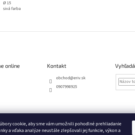
Ø 15
sivá farba
e online
Kontakt
Vyhľadá
obchod
@
eriv.sk
0907998925
Obchodné podmienky
Podmienky ochrany osobných údajov
Kontakty
úbory cookie, aby sme vám umožnili pohodlné prehliadanie
nky a vďaka analýze neustále zlepšovali jej funkcie, výkon a
Obchodné podmienky