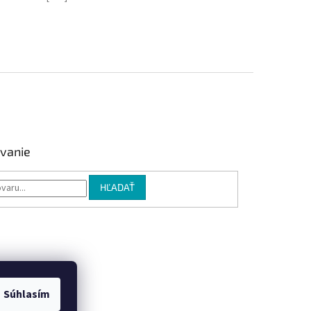
vanie
HĽADAŤ
Súhlasím