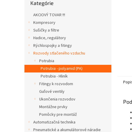
Kategórie
kategórie
AKCIOVÝ TOVAR !!!
Kompresory
Sušičky a filtre
Hadice, regulátory
Rýchlospojky a fitingy
Rozvody stlačeného vzduchu
Potrubia
Potrubia - polyamid (PA)
Potrubia - Hliník
Popi
Fitingy k rozvodom
Guľové ventily
Ukončenia rozvodov
Pod
Montážne prvky
Pomôcky pre montáž
Automatizačná technika
Pneumatické a akumulátorové náradie