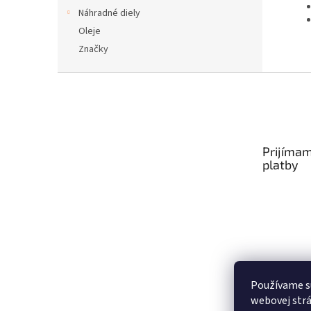
Náhradné diely
Oleje
Značky
Z
á
p
ä
t
Prijímam
i
platby
e
Používame s
webovej strá