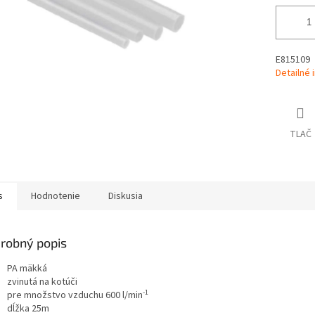
E815109
Detailné 
TLAČ
s
Hodnotenie
Diskusia
robný popis
PA mäkká
zvinutá na kotúči
-1
pre množstvo vzduchu 600 l/min
dĺžka 25m