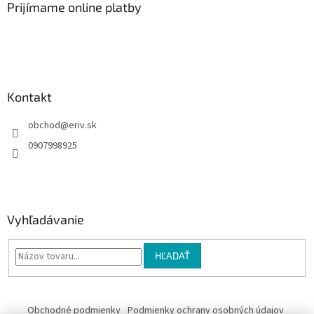
ä
Prijímame online platby
t
i
e
Kontakt
obchod
@
eriv.sk
0907998925
Vyhľadávanie
HĽADAŤ
Obchodné podmienky
Podmienky ochrany osobných údajov