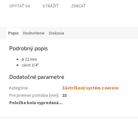
OPÝTAŤ SA
STRÁŽIŤ
ZDIEĽAŤ
Popis
Hodnotenie
Diskusia
Podrobný popis
ø 22 mm
závit 3/4"
Dodatočné parametre
Kategória
:
Zástrčkový systém z nerezu
Pre priemer potrubia [mm]
:
22
Položka bola vypredaná…
Z
á
p