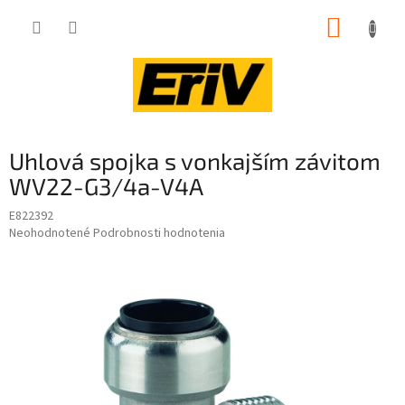
Prejsť
NÁKUP
na
obsah
KOŠÍK
Uhlová spojka s vonkajším závitom
WV22-G3/4a-V4A
E822392
Priemerné
Neohodnotené
Podrobnosti hodnotenia
hodnotenie
produktu
je
0,0
z
5
hviezdičiek.