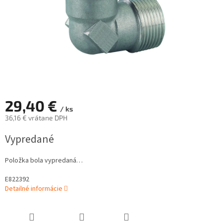
29,40 €
/ ks
36,16 € vrátane DPH
Jednotková
Vypredané
cena:
Položka bola vypredaná…
E822392
Detailné informácie