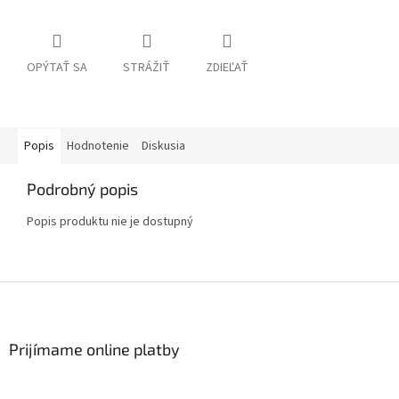
OPÝTAŤ SA
STRÁŽIŤ
ZDIEĽAŤ
Popis
Hodnotenie
Diskusia
Podrobný popis
Popis produktu nie je dostupný
Z
á
p
ä
Prijímame online platby
t
i