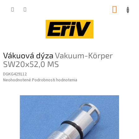
Prejsť
NÁKUP
na
obsah
KOŠÍK
Vákuová dýza
Vakuum-Körper
SW20x52,0 MS
DGKG429112
Priemerné
Neohodnotené
Podrobnosti hodnotenia
hodnotenie
produktu
je
0,0
z
5
hviezdičiek.