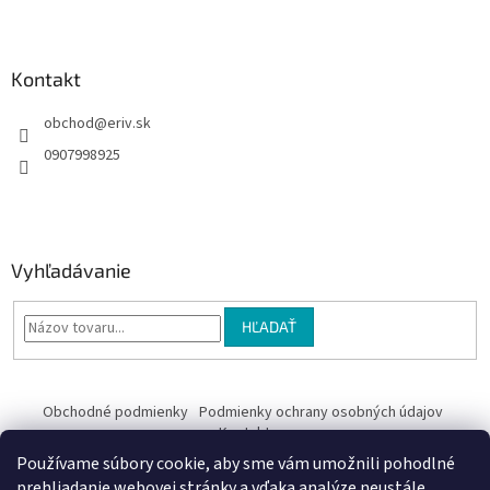
e
Kontakt
obchod
@
eriv.sk
0907998925
Vyhľadávanie
HĽADAŤ
Obchodné podmienky
Podmienky ochrany osobných údajov
Kontakty
Používame súbory cookie, aby sme vám umožnili pohodlné
Obchodné podmienky
prehliadanie webovej stránky a vďaka analýze neustále