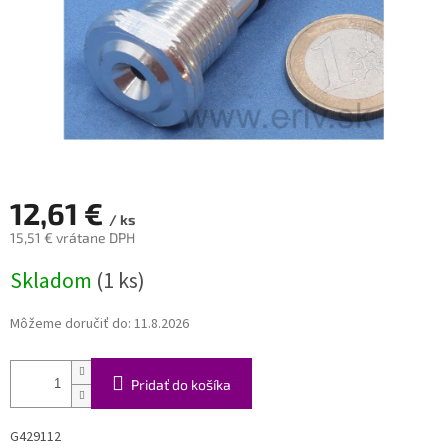
12,61 €
/ ks
15,51 € vrátane DPH
Jednotková
Skladom
(1 ks)
cena:
Môžeme doručiť do:
11.8.2026
Pridať do košíka
G429112