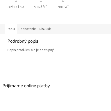
OPÝTAŤ SA
STRÁŽIŤ
ZDIEĽAŤ
Popis
Hodnotenie
Diskusia
Podrobný popis
Popis produktu nie je dostupný
Z
á
p
ä
Prijímame online platby
t
i
e