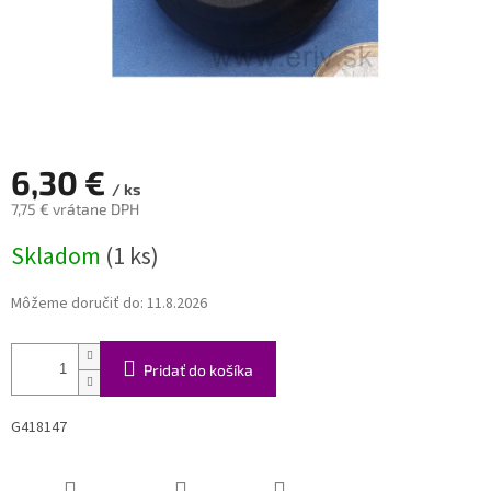
6,30 €
/ ks
7,75 € vrátane DPH
Jednotková
Skladom
(1 ks)
cena:
Môžeme doručiť do:
11.8.2026
Pridať do košíka
G418147