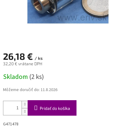
26,18 €
/ ks
32,20 € vrátane DPH
Jednotková
Skladom
(2 ks)
cena:
Môžeme doručiť do:
11.8.2026
Pridať do košíka
G471478