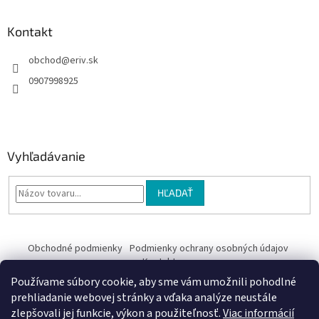
Kontakt
obchod
@
eriv.sk
0907998925
Vyhľadávanie
HĽADAŤ
Obchodné podmienky
Podmienky ochrany osobných údajov
Kontakty
Používame súbory cookie, aby sme vám umožnili pohodlné
Obchodné podmienky
prehliadanie webovej stránky a vďaka analýze neustále
zlepšovali jej funkcie, výkon a použiteľnosť.
Viac informácií