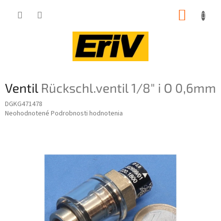
Prejsť
NÁKUP
na
obsah
KOŠÍK
Ventil
Rückschl.ventil 1/8" i O 0,6mm
DGKG471478
Priemerné
Neohodnotené
Podrobnosti hodnotenia
hodnotenie
produktu
je
0,0
z
5
hviezdičiek.