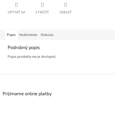
OPÝTAŤ SA
STRÁŽIŤ
ZDIEĽAŤ
Popis
Hodnotenie
Diskusia
Podrobný popis
Popis produktu nie je dostupný
Z
á
p
ä
Prijímame online platby
t
i
e