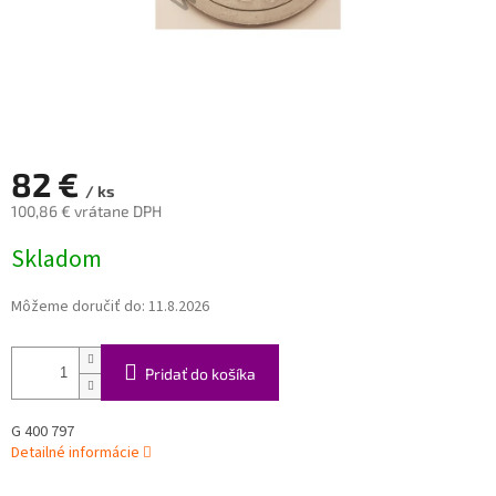
82 €
/ ks
100,86 € vrátane DPH
Jednotková
Skladom
cena:
Môžeme doručiť do:
11.8.2026
Pridať do košíka
G 400 797
Detailné informácie