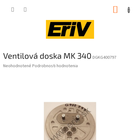
Prejsť
NÁKUP
na
obsah
KOŠÍK
Ventilová doska MK 340
DGKG400797
Priemerné
Neohodnotené
Podrobnosti hodnotenia
hodnotenie
produktu
je
0,0
z
5
hviezdičiek.