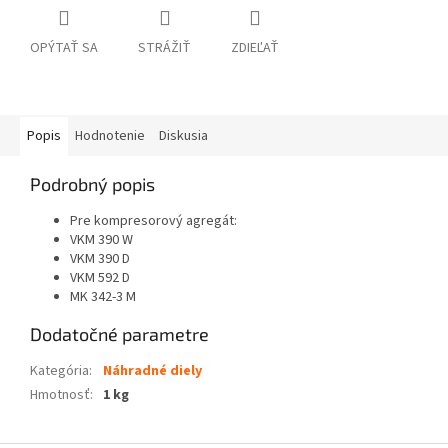
OPÝTAŤ SA
STRÁŽIŤ
ZDIEĽAŤ
Popis
Hodnotenie
Diskusia
Podrobný popis
Pre kompresorový agregát:
VKM 390 W
VKM 390 D
VKM 592 D
MK 342-3 M
Dodatočné parametre
Kategória
:
Náhradné diely
Hmotnosť
:
1 kg