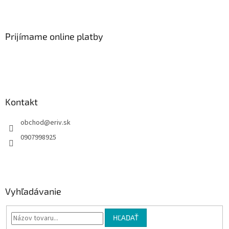
Z
á
p
ä
Prijímame online platby
t
i
e
Kontakt
obchod
@
eriv.sk
0907998925
Vyhľadávanie
HĽADAŤ