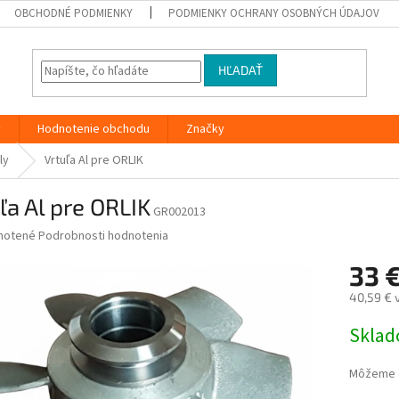
OBCHODNÉ PODMIENKY
PODMIENKY OCHRANY OSOBNÝCH ÚDAJOV
HĽADAŤ
y
Hodnotenie obchodu
Značky
ly
Vrtuľa Al pre ORLIK
ľa Al pre ORLIK
GR002013
né
notené
Podrobnosti hodnotenia
nie
33 
u
40,59 € 
Jednotk
Skla
cena:
iek.
Môžeme d