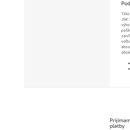
Pod
Táto
JSK 7
výho
pošk
zaisť
voľb
absol
dôsle
Z
á
p
ä
t
Prijímam
i
platby
e