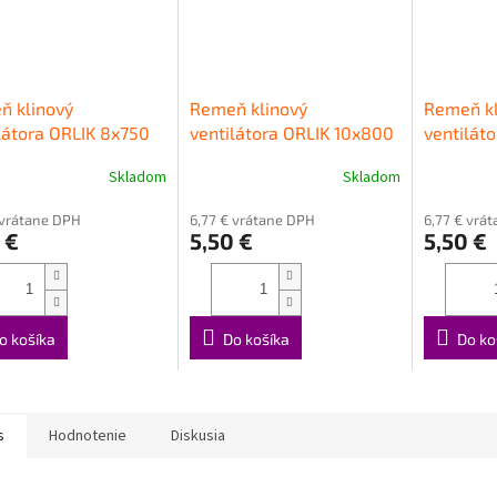
ň klinový
Remeň klinový
Remeň kl
látora ORLIK 8x750
ventilátora ORLIK 10x800
ventilát
R 000 0
Skladom
Skladom
 vrátane DPH
6,77 € vrátane DPH
6,77 € vrá
 €
5,50 €
5,50 €
o košíka
Do košíka
Do ko
s
Hodnotenie
Diskusia