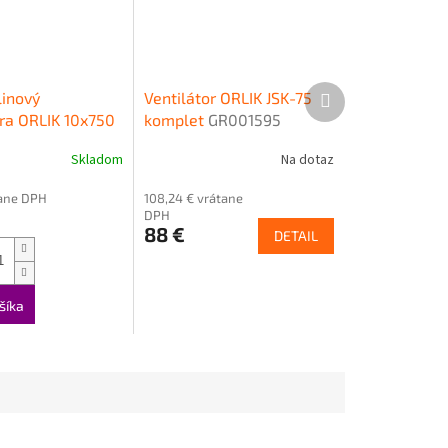
Ďalší
inový
Ventilátor ORLIK JSK-75
produkt
ora ORLIK 10x750
komplet
GR001595
55
Skladom
Na dotaz
tane DPH
108,24 € vrátane
DPH
88 €
DETAIL
šíka