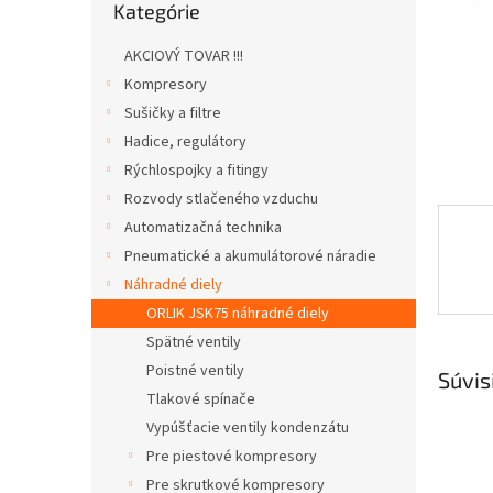
Kategórie
kategórie
AKCIOVÝ TOVAR !!!
Kompresory
Sušičky a filtre
Hadice, regulátory
Rýchlospojky a fitingy
Rozvody stlačeného vzduchu
Automatizačná technika
Pneumatické a akumulátorové náradie
Náhradné diely
ORLIK JSK75 náhradné diely
Spätné ventily
Poistné ventily
Súvis
Tlakové spínače
Vypúšťacie ventily kondenzátu
Pre piestové kompresory
Pre skrutkové kompresory