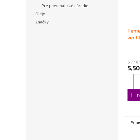
Pre pneumatické náradie
Oleje
Značky
Reme
venti
6,77 €
5,50
D
Popi