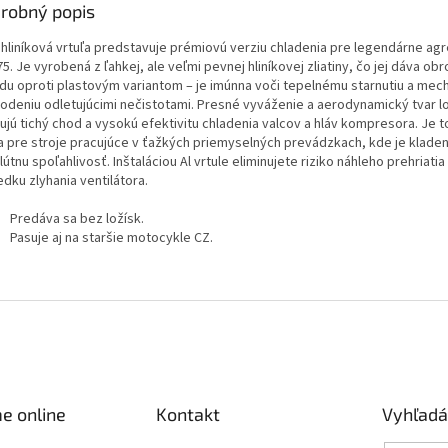
robný popis
 hliníková vrtuľa predstavuje prémiovú verziu chladenia pre legendárne agr
5. Je vyrobená z ľahkej, ale veľmi pevnej hliníkovej zliatiny, čo jej dáva ob
du oproti plastovým variantom – je imúnna voči tepelnému starnutiu a me
odeniu odletujúcimi nečistotami. Presné vyváženie a aerodynamický tvar l
ujú tichý chod a vysokú efektivitu chladenia valcov a hláv kompresora. Je t
a pre stroje pracujúce v ťažkých priemyselných prevádzkach, kde je klade
útnu spoľahlivosť. Inštaláciou Al vrtule eliminujete riziko náhleho prehriati
dku zlyhania ventilátora.
Predáva sa bez ložísk.
Pasuje aj na staršie motocykle CZ.
e online
Kontakt
Vyhľadá