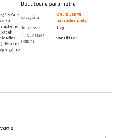
Dodatočné parametre
egáty Orlík
ORLIK JSK75
Kategória
:
rovskú
náhradné diely
chanickému
Hmotnosť
:
1 kg
opatiek
?
Súvisiaca
o ideálna
ventilátor
skupina
:
ný dôraz na
a agregátu v
vanie