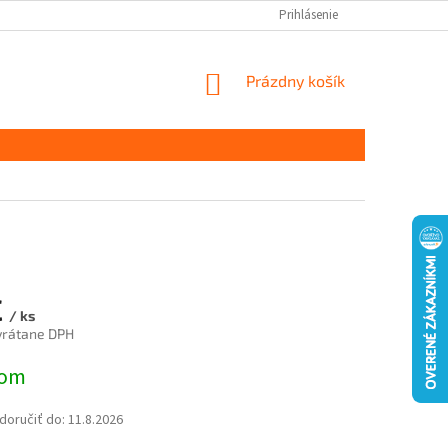
Prihlásenie
NÁKUPNÝ
Prázdny košík
KOŠÍK
€
/ ks
vrátane DPH
ová
dom
oručiť do:
11.8.2026