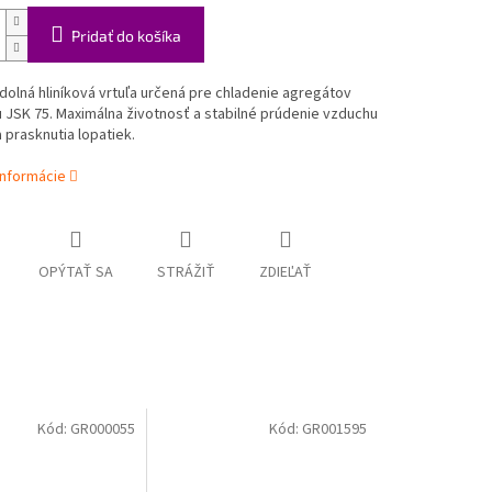
Pridať do košíka
olná hliníková vrtuľa určená pre chladenie agregátov
u JSK 75. Maximálna životnosť a stabilné prúdenie vzduchu
a prasknutia lopatiek.
informácie
OPÝTAŤ SA
STRÁŽIŤ
ZDIEĽAŤ
Kód:
GR000055
Kód:
GR001595