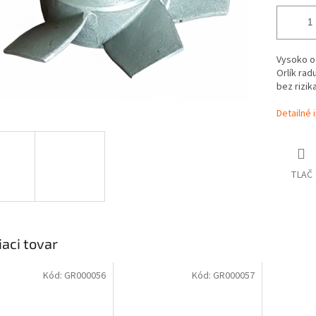
Vysoko od
Orlík rad
bez rizik
Detailné 
TLAČ
iaci tovar
Kód:
GR000056
Kód:
GR000057