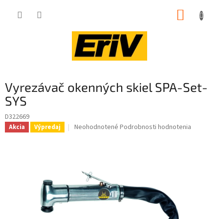
Prejsť
NÁKUP
na
obsah
KOŠÍK
Vyrezávač okenných skiel SPA-Set-
SYS
D322669
Priemerné
Neohodnotené
Podrobnosti hodnotenia
Akcia
Výpredaj
hodnotenie
produktu
je
0,0
z
5
hviezdičiek.