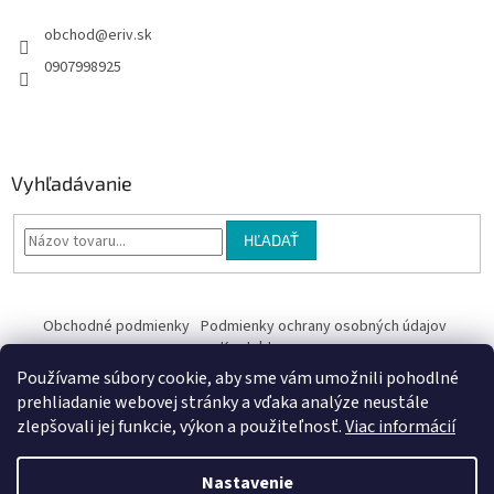
obchod
@
eriv.sk
0907998925
Vyhľadávanie
HĽADAŤ
Obchodné podmienky
Podmienky ochrany osobných údajov
Kontakty
Používame súbory cookie, aby sme vám umožnili pohodlné
Obchodné podmienky
prehliadanie webovej stránky a vďaka analýze neustále
zlepšovali jej funkcie, výkon a použiteľnosť.
Viac informácií
Nastavenie
Vytvoril Shoptet