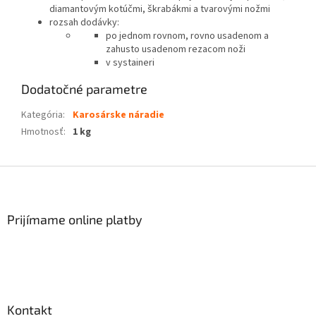
diamantovým kotúčmi, škrabákmi a tvarovými nožmi
rozsah dodávky:
po jednom rovnom, rovno usadenom a
zahusto usadenom rezacom noži
v systaineri
Dodatočné parametre
Kategória
:
Karosárske náradie
Hmotnosť
:
1 kg
Z
á
p
ä
Prijímame online platby
t
i
e
Kontakt