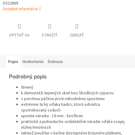
D322669
Detailné informácie
OPÝTAŤ SA
STRÁŽIŤ
ZDIEĽAŤ
Popis
Hodnotenie
Diskusia
Podrobný popis
tlmený
k demontáži lepených skiel bez škodlivých výparov
s poistnou páčkou proti náhodnému spusteniu
extrémne tichý vďaka hadici, ktorá odvádza
spotrebovaný vzduch
upnutie náradia - 19 mm - šesťhran
praktické a jednoducho ovládateľné náradie vďaka svojej
nízkej hmotnosti
taktiež použitie s bežne dostupnými brúsnými plátkami,