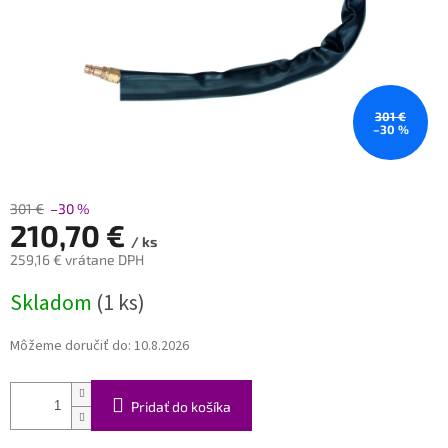
301 €
–30 %
301 €
–30 %
210,70 €
/ ks
259,16 € vrátane DPH
Jednotková
Skladom
(1 ks)
cena:
Môžeme doručiť do:
10.8.2026
Pridať do košíka