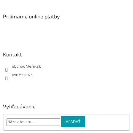
á
p
ä
Prijímame online platby
t
i
e
Kontakt
obchod
@
eriv.sk
0907998925
Vyhľadávanie
HĽADAŤ