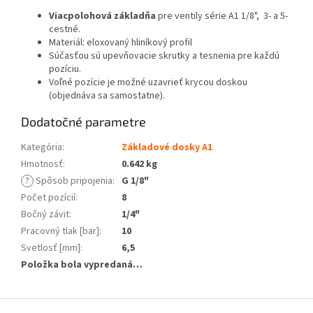
Viacpolohová základňa
pre ventily série A1 1/8", 3- a 5-
cestné.
Materiál: eloxovaný hliníkový profil
Súčasťou sú upevňovacie skrutky a tesnenia pre každú
pozíciu.
Voľné pozície je možné uzavrieť krycou doskou
(objednáva sa samostatne).
Dodatočné parametre
Kategória
:
Základové dosky A1
Hmotnosť
:
0.642 kg
?
Spôsob pripojenia
:
G 1/8"
Počet pozícií
:
8
Bočný závit
:
1/4"
Pracovný tlak [bar]
:
10
Svetlosť [mm]
:
6,5
Položka bola vypredaná…
Z