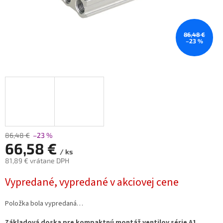
86,48 €
–23 %
86,48 €
–23 %
66,58 €
/ ks
81,89 € vrátane DPH
Jednotková
Vypredané, vypredané v akciovej cene
cena:
Položka bola vypredaná…
Základová doska pre kompaktnú montáž ventilov série A1