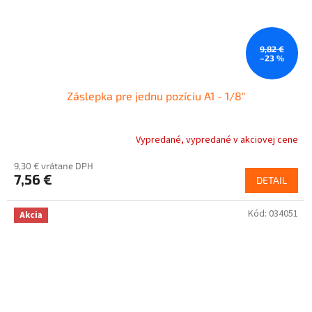
9,82 €
–23 %
Záslepka pre jednu pozíciu A1 - 1/8"
Vypredané, vypredané v akciovej cene
9,30 € vrátane DPH
7,56 €
DETAIL
Kód:
034051
Akcia