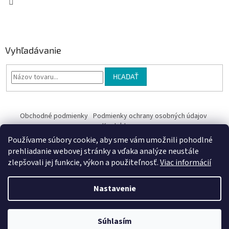
Vyhľadávanie
HĽADAŤ
Obchodné podmienky
Podmienky ochrany osobných údajov
Kontakty
Používame súbory cookie, aby sme vám umožnili pohodlné
Obchodné podmienky
prehliadanie webovej stránky a vďaka analýze neustále
zlepšovali jej funkcie, výkon a použiteľnosť.
Viac informácií
Nastavenie
Vytvoril Shoptet
Súhlasím
Copyright 2026
EriV
. Všetky práva vyhradené.