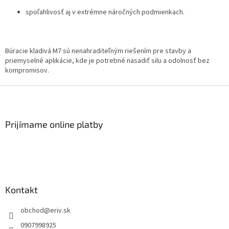
spoľahlivosť aj v extrémne náročných podmienkach.
Búracie kladivá M7 sú nenahraditeľným riešením pre stavby a
priemyselné aplikácie, kde je potrebné nasadiť silu a odolnosť bez
kompromisov.
Z
á
p
ä
Prijímame online platby
t
i
e
Kontakt
obchod
@
eriv.sk
0907998925