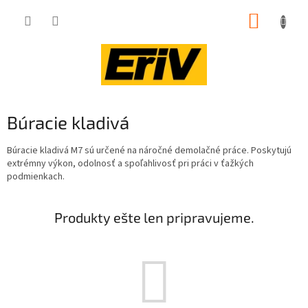
Prejsť
NÁKUP
na
obsah
KOŠÍK
Búracie kladivá
Búracie kladivá M7 sú určené na náročné demolačné práce. Poskytujú
extrémny výkon, odolnosť a spoľahlivosť pri práci v ťažkých
podmienkach.
Produkty ešte len pripravujeme.