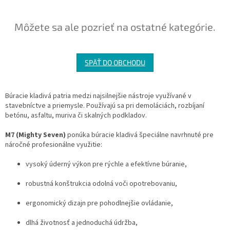
Môžete sa ale pozrieť na ostatné kategórie.
SPÄŤ DO OBCHODU
Búracie kladivá patria medzi najsilnejšie nástroje využívané v
stavebníctve a priemysle. Používajú sa pri demoláciách, rozbíjaní
betónu, asfaltu, muriva či skalných podkladov.
M7 (Mighty Seven)
ponúka búracie kladivá špeciálne navrhnuté pre
náročné profesionálne využitie:
vysoký úderný výkon pre rýchle a efektívne búranie,
robustná konštrukcia odolná voči opotrebovaniu,
ergonomický dizajn pre pohodlnejšie ovládanie,
dlhá životnosť a jednoduchá údržba,