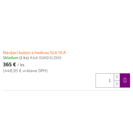
Navíjací bubon s hadicou SLA 10 A
Skladom
(1 ks)
Kód:
DGKD312503
365 €
/ ks
(448,95 € vrátane DPH)