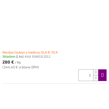
Navíjací bubon s hadicou SLA 8-10 A
Skladom
(1 ks)
Kód:
DGKD312512
280 €
/ ks
(344,40 € vrátane DPH)