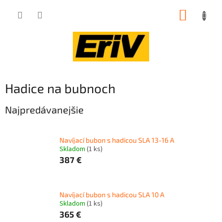
Prejsť
NÁKUP
na
obsah
KOŠÍK
Hadice na bubnoch
Najpredávanejšie
Navíjací bubon s hadicou SLA 13-16 A
Skladom
(1 ks)
387 €
Navíjací bubon s hadicou SLA 10 A
Skladom
(1 ks)
365 €