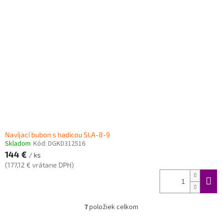
Navíjací bubon s hadicou SLA-8-9
Skladom
Kód:
DGKD312516
144 €
/ ks
(177,12 € vrátane DPH)
7
položiek celkom
O
v