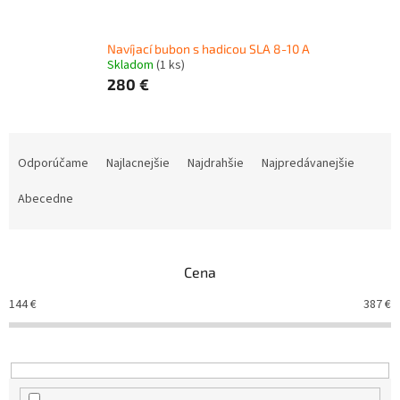
Navíjací bubon s hadicou SLA 8-10 A
Skladom
(1 ks)
280 €
R
a
Odporúčame
Najlacnejšie
Najdrahšie
Najpredávanejšie
d
e
Abecedne
n
i
e
Cena
p
r
144
€
387
€
o
d
u
k
t