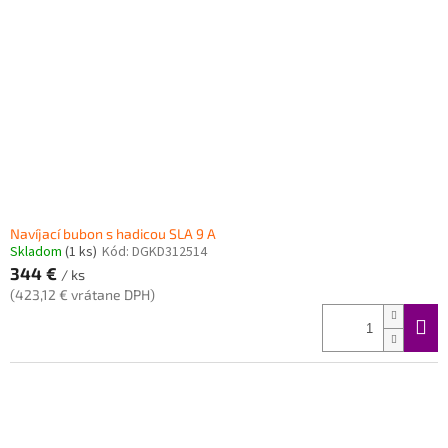
Navíjací bubon s hadicou SLA 9 A
Skladom
(1 ks)
Kód:
DGKD312514
344 €
/ ks
(423,12 € vrátane DPH)