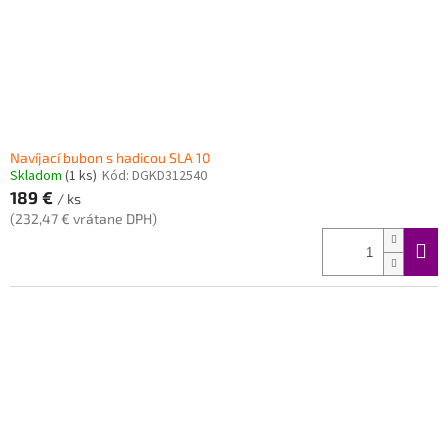
d
u
k
t
o
v
Navíjací bubon s hadicou SLA 10
Skladom
(1 ks)
Kód:
DGKD312540
189 €
/ ks
(232,47 € vrátane DPH)